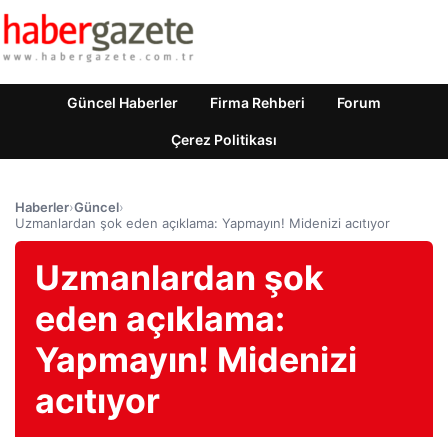
Güncel Haberler
Firma Rehberi
Forum
Çerez Politikası
Haberler
›
Güncel
›
Uzmanlardan şok eden açıklama: Yapmayın! Midenizi acıtıyor
Uzmanlardan şok
eden açıklama:
Yapmayın! Midenizi
acıtıyor