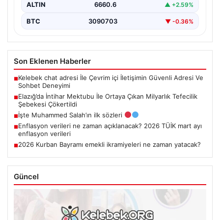
ALTIN
6660.6
▲ +2.59%
BTC
3090703
▼ -0.36%
Son Eklenen Haberler
Kelebek chat adresi İle Çevrim içi İletişimin Güvenli Adresi Ve
■
Sohbet Deneyimi
Elazığ’da İntihar Mektubu İle Ortaya Çıkan Milyarlık Tefecilik
■
Şebekesi Çökertildi
İşte Muhammed Salah’ın ilk sözleri
■
Enflasyon verileri ne zaman açıklanacak? 2026 TÜİK mart ayı
■
enflasyon verileri
2026 Kurban Bayramı emekli ikramiyeleri ne zaman yatacak?
■
Güncel