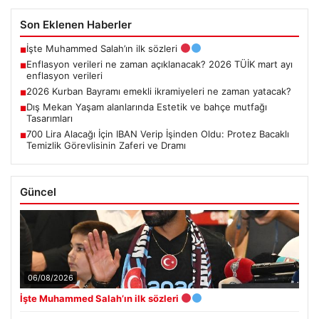
Son Eklenen Haberler
İşte Muhammed Salah’ın ilk sözleri
■
Enflasyon verileri ne zaman açıklanacak? 2026 TÜİK mart ayı
■
enflasyon verileri
2026 Kurban Bayramı emekli ikramiyeleri ne zaman yatacak?
■
Dış Mekan Yaşam alanlarında Estetik ve bahçe mutfağı
■
Tasarımları
700 Lira Alacağı İçin IBAN Verip İşinden Oldu: Protez Bacaklı
■
Temizlik Görevlisinin Zaferi ve Dramı
Güncel
06/08/2026
İşte Muhammed Salah’ın ilk sözleri