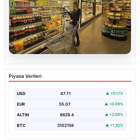
05.08.2026
Enflasyon verileri ne zaman
Piyasa Verileri
açıklanacak? 2026 TÜİK mart ayı
enflasyon verileri
USD
47.71
▲ +0.17%
EUR
55.07
▲ +0.09%
ALTIN
6628.4
▲ +2.09%
BTC
3102156
▲ +1.20%