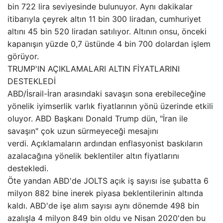
bin 722 lira seviyesinde bulunuyor. Aynı dakikalar
itibarıyla çeyrek altın 11 bin 300 liradan, cumhuriyet
altını 45 bin 520 liradan satılıyor. Altının onsu, önceki
kapanışın yüzde 0,7 üstünde 4 bin 700 dolardan işlem
görüyor.
TRUMP'IN AÇIKLAMALARI ALTIN FİYATLARINI
DESTEKLEDİ
ABD/İsrail-İran arasındaki savaşın sona erebileceğine
yönelik iyimserlik varlık fiyatlarının yönü üzerinde etkili
oluyor. ABD Başkanı Donald Trump dün, "İran ile
savaşın" çok uzun sürmeyeceği mesajını
verdi. Açıklamaların ardından enflasyonist baskıların
azalacağına yönelik beklentiler altın fiyatlarını
destekledi.
Öte yandan ABD'de JOLTS açık iş sayısı ise şubatta 6
milyon 882 bine inerek piyasa beklentilerinin altında
kaldı. ABD'de işe alım sayısı aynı dönemde 498 bin
azalışla 4 milyon 849 bin oldu ve Nisan 2020'den bu