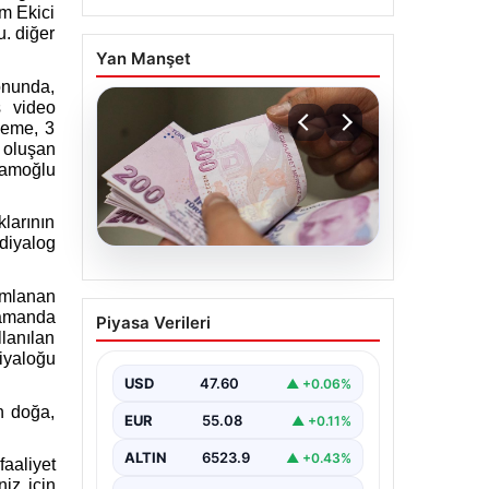
em Ekici
. diğer
Yan Manşet
yonunda,
ş video
leme, 3
 oluşan
mamoğlu
larının
diyalog
05.08.2026
numlanan
2026 Kurban Bayramı
amanda
Piyasa Verileri
emekli ikramiyeleri ne
lanılan
zaman yatacak?
diyaloğu
USD
47.60
▲ +0.06%
2026 Kurban Bayramı yaklaşırken,
yaklaşık 17 milyon emekli
n doğa,
EUR
55.08
▲ +0.11%
vatandaşın dikkati bayram
ikramiyesi ödemelerine çevrildi.…
ALTIN
6523.9
▲ +0.43%
faaliyet
iz için