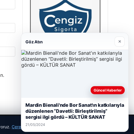
×
Göz Atın
Cengiz Sigorta
n.
23/06/2026
Güncel Haberler
Mardin Bienali'nde Bor Sanat'ın katkılarıyla
düzenlenen “Davetli: Birleştirilmiş”
sergisi ilgi gördü – KÜLTÜR SANAT
21/05/2024
ıyoruz.
Çerez Politikamız
Reddet
Kabul Et