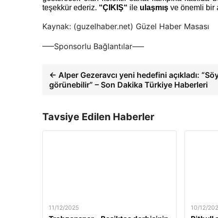
teşekkür ederiz.
“ÇIKIŞ
“
ile
ulaşmış
ve önemli bir 
Kaynak: (guzelhaber.net) Güzel Haber Masası
—–Sponsorlu Bağlantılar—–
← Alper Gezeravcı yeni hedefini açıkladı: “Söy
görünebilir” – Son Dakika Türkiye Haberleri
Tavsiye Edilen Haberler
11/12/2025
10/12/20