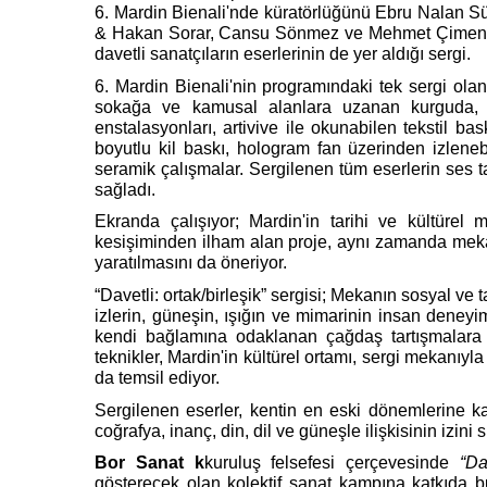
6. Mardin Bienali'nde küratörlüğünü Ebru Nalan Sül
& Hakan Sorar, Cansu Sönmez ve Mehmet Çimen katı
davetli sanatçıların eserlerinin de yer aldığı sergi.
6. Mardin Bienali'nin programındaki tek sergi olan 
sokağa ve kamusal alanlara uzanan kurguda, ı
enstalasyonları, artivive ile okunabilen tekstil 
boyutlu kil baskı, hologram fan üzerinden izlene
seramik çalışmalar. Sergilenen tüm eserlerin ses 
sağladı.
Ekranda çalışıyor; Mardin'in tarihi ve kültürel m
kesişiminden ilham alan proje, aynı zamanda mekan
yaratılmasını da öneriyor.
“Davetli: ortak/birleşik” sergisi; Mekanın sosyal v
izlerin, güneşin, ışığın ve mimarinin insan deneyi
kendi bağlamına odaklanan çağdaş tartışmalara
teknikler, Mardin'in kültürel ortamı, sergi mekanıyla
da temsil ediyor.
Sergilenen eserler, kentin en eski dönemlerine ka
coğrafya, inanç, din, dil ve güneşle ilişkisinin izini 
Bor Sanat k
kuruluş felsefesi çerçevesinde
“Da
gösterecek olan kolektif sanat kampına katkıda b