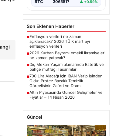
BTC
3065517
▲ +0.59%
Son Eklenen Haberler
Enflasyon verileri ne zaman
■
açıklanacak? 2026 TÜİK mart ayı
hangi
enflasyon verileri
2026 Kurban Bayramı emekli ikramiyeleri
■
ne zaman yatacak?
Dış Mekan Yaşam alanlarında Estetik ve
■
bahçe mutfağı Tasarımları
700 Lira Alacağı İçin IBAN Verip İşinden
■
Oldu: Protez Bacaklı Temizlik
Görevlisinin Zaferi ve Dramı
Altın Piyasasında Güncel Gelişmeler ve
■
Fiyatlar – 14 Nisan 2026
Güncel