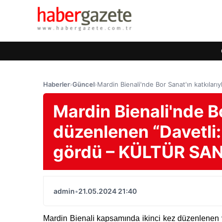
Haberler
›
Güncel
›
Mardin Bienali'nde Bor Sanat'ın katkıları
Mardin Bienali'nde Bo
düzenlenen “Davetli: B
gördü – KÜLTÜR SA
admin
•
21.05.2024 21:40
Mardin Bienali kapsamında ikinci kez düzenlenen v