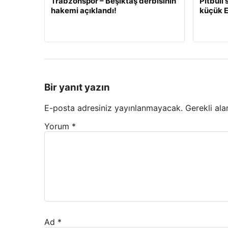
Trabzonspor – Beşiktaş derbisinin
Pitbull
hakemi açıklandı!
küçük E
Bir yanıt yazın
E-posta adresiniz yayınlanmayacak.
Gerekli ala
Yorum
*
Ad
*