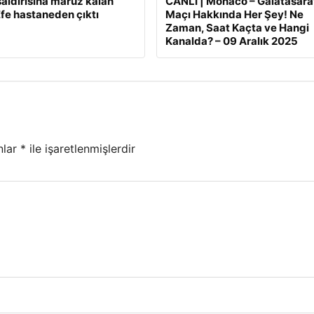
 saldırısına maruz kalan
CANLI | Monaco – Galatasara
fe hastaneden çıktı
Maçı Hakkında Her Şey! Ne
Zaman, Saat Kaçta ve Hangi
Kanalda? – 09 Aralık 2025
nlar
*
ile işaretlenmişlerdir