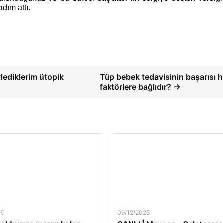
adım attı.
lediklerim ütopik
Tüp bebek tedavisinin başarısı 
faktörlere bağlıdır? →
25
09/12/2025