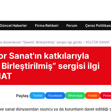
Güncel Haberler
Firma Rehberi
Forum
Çerez Politikas
yla düzenlenen “Davetli: Birleştirilmiş” sergisi ilgi gördü – KÜLTÜR SANAT
r Sanat'ın katkılarıyla
irleştirilmiş” sergisi ilgi
NAT
Paylaş:
Twitter
Facebook
WhatsApp
Reddit
Pinte
e sanat dünyasından oyuncu ya da kurumların davet edildiği se