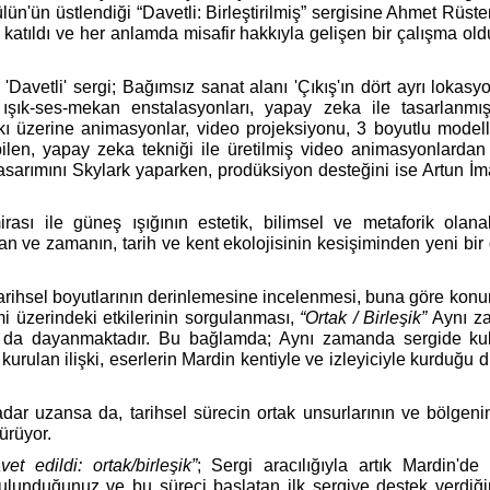
ün'ün üstlendiği “Davetli: Birleştirilmiş” sergisine Ahmet Rüst
ldı ve her anlamda misafir hakkıyla gelişen bir çalışma oldu
'Davetli' sergi; Bağımsız sanat alanı 'Çıkış'ın dört ayrı lokas
şık-ses-mekan enstalasyonları, yapay zeka ile tasarlanmı
baskı üzerine animasyonlar, video projeksiyonu, 3 boyutlu model
bilen, yapay zeka tekniği ile üretilmiş video animasyonlardan
tasarımını Skylark yaparken, prodüksiyon desteğini ise Artun İ
irası ile güneş ışığının estetik, bilimsel ve metaforik olanak
 ve zamanın, tarih ve kent ekolojisinin kesişiminden yeni bir 
e tarihsel boyutlarının derinlemesine incelenmesi, buna göre ko
mi üzerindeki etkilerinin sorgulanması,
“Ortak / Birleşik”
Aynı z
 da dayanmaktadır. Bu bağlamda; Aynı zamanda sergide kul
 kurulan ilişki, eserlerin Mardin kentiyle ve izleyiciyle kurduğu 
dar uzansa da, tarihsel sürecin ortak unsurlarının ve bölgeni
sürüyor.
vet edildi: ortak/birleşik”
; Sergi aracılığıyla artık Mardin'de 
ulunduğunuz ve bu süreci başlatan ilk sergiye destek verdiğin