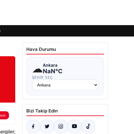
ı
Hava Durumu
☁
Ankara
NaN°C
ŞEHIR SEÇ
Bizi Takip Edin
rest
rgiler;