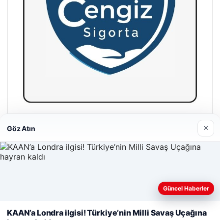
Hastaş Beton
×
Göz Atın
26/05/2026
Güncel Haberler
Web sitemizi nasıl kullandığınızı daha iyi anlayabilmek,
deneyiminizi kişiselleştirmek ve geliştirmek amacıyla çerezler
KAAN’a Londra ilgisi! Türkiye’nin Milli Savaş Uçağına
© 2026 Haber Gazete – En Güncel Haberler
kullanıyoruz.
Çerez Politikamız