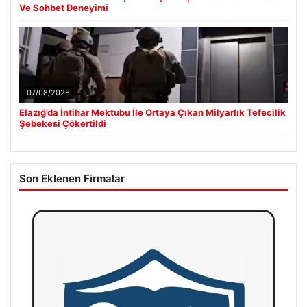
Ve Sohbet Deneyimi
07/08/2026
Elazığ’da İntihar Mektubu İle Ortaya Çıkan Milyarlık Tefecilik
Şebekesi Çökertildi
Son Eklenen Firmalar