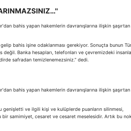
ARINMAZSINIZ…''
 gelip bahis işine odaklanması gerekiyor. Sonuçta bunun Tü
s değil. Banka hesapları, telefonları ve çevremizdeki insanla
kdirde safradan temizlenemezsiniz.” dedi.
nişletti ve ilgili kişi ve kulüplerde puanların silinmesi,
 bir samimiyet, cesaret ve cesaret meselesidir. Artık bu no