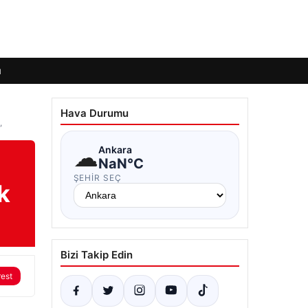
ı
Hava Durumu
”
☁
Ankara
NaN°C
ŞEHIR SEÇ
k
Bizi Takip Edin
rest