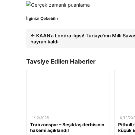
İlginizi Çekebilir
← KAAN’a Londra ilgisi! Türkiye’nin Milli Sav
hayran kaldı
Tavsiye Edilen Haberler
11/12/2025
10/12/20
Trabzonspor – Beşiktaş derbisinin
Pitbull
hakemi açıklandı!
küçük E