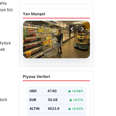
ahis
eye biz
Yan Manşet
edyaya
mek
05.08.2026
Enflasyon verileri ne
Piyasa Verileri
zaman açıklanacak?
2026 TÜİK mart ayı
enflasyon verileri
USD
47.60
▲ +0.06%
zılı
EUR
55.08
▲ +0.11%
ALTIN
6523.9
▲ +0.43%