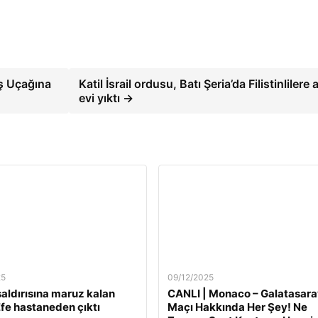
aş Uçağına
Katil İsrail ordusu, Batı Şeria’da Filistinlilere ai
evi yıktı →
25
09/12/2025
 saldırısına maruz kalan
CANLI | Monaco – Galatasara
fe hastaneden çıktı
Maçı Hakkında Her Şey! Ne