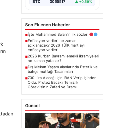
BTC
3065517
▲ +0.59%
Son Eklenen Haberler
İşte Muhammed Salah’ın ilk sözleri
■
Enflasyon verileri ne zaman
■
rk
açıklanacak? 2026 TÜİK mart ayı
enflasyon verileri
rın
2026 Kurban Bayramı emekli ikramiyeleri
■
ne zaman yatacak?
Dış Mekan Yaşam alanlarında Estetik ve
■
bahçe mutfağı Tasarımları
700 Lira Alacağı İçin IBAN Verip İşinden
■
Oldu: Protez Bacaklı Temizlik
Görevlisinin Zaferi ve Dramı
Güncel
ktadan