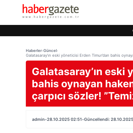
Haberler
›
Güncel
›
Galatasaray’ın eski yöneticisi Erden Timur’dan bahis oynay
Galatasaray’ın eski 
bahis oynayan hakem
çarpıcı sözler! ”Temi
admin
•
28.10.2025 02:51
•
Güncellendi: 28.10.2025