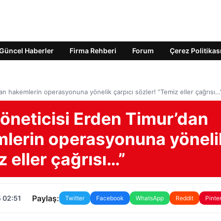
Güncel Haberler
Firma Rehberi
Forum
Çerez Politikas
an hakemlerin operasyonuna yönelik çarpıcı sözler! ”Temiz eller çağrısı…
yöneticisi Erden Timur’dan
lerin operasyonuna yöneli
z eller çağrısı…”
Paylaş:
 02:51
Twitter
Facebook
WhatsApp
Reddit
Pinte