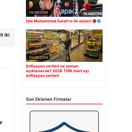
06/08/2026
İşte Muhammed Salah’ın ilk sözleri
t iki
05/08/2026
Enflasyon verileri ne zaman
açıklanacak? 2026 TÜİK mart ayı
enflasyon verileri
Son Eklenen Firmalar
y