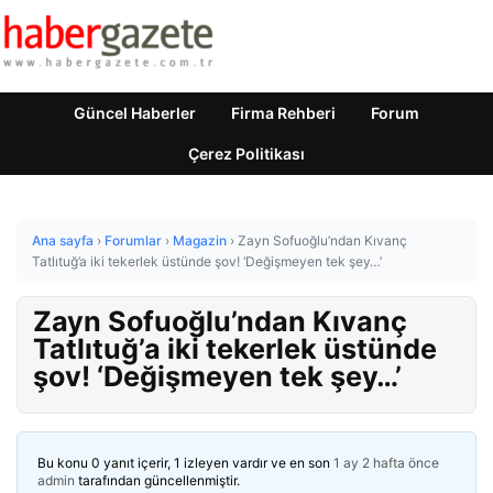
Güncel Haberler
Firma Rehberi
Forum
Çerez Politikası
Ana sayfa
›
Forumlar
›
Magazin
›
Zayn Sofuoğlu’ndan Kıvanç
Tatlıtuğ’a iki tekerlek üstünde şov! ‘Değişmeyen tek şey…’
Zayn Sofuoğlu’ndan Kıvanç
Tatlıtuğ’a iki tekerlek üstünde
şov! ‘Değişmeyen tek şey…’
Bu konu 0 yanıt içerir, 1 izleyen vardır ve en son
1 ay 2 hafta önce
admin
tarafından güncellenmiştir.