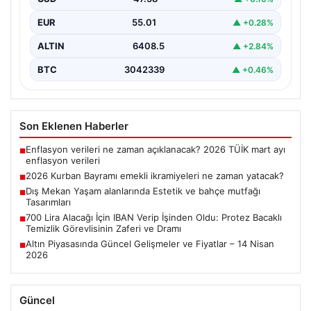
ödemelerine çevrildi.…
EUR
55.01
▲ +0.28%
ALTIN
6408.5
▲ +2.84%
BTC
3042339
▲ +0.46%
Son Eklenen Haberler
Enflasyon verileri ne zaman açıklanacak? 2026 TÜİK mart ayı
■
enflasyon verileri
2026 Kurban Bayramı emekli ikramiyeleri ne zaman yatacak?
■
Dış Mekan Yaşam alanlarında Estetik ve bahçe mutfağı
■
Tasarımları
700 Lira Alacağı İçin IBAN Verip İşinden Oldu: Protez Bacaklı
■
Temizlik Görevlisinin Zaferi ve Dramı
Altın Piyasasında Güncel Gelişmeler ve Fiyatlar – 14 Nisan
■
2026
Güncel