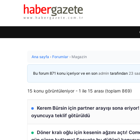
Ana sayfa
›
Forumlar
›
Magazin
Bu forum 871 konu içeriyor ve en son
admin
tarafından
23 saa
15 konu görüntüleniyor - 1 ile 15 arası (toplam 869)
Kerem Bürsin için partner arayışı sona eriyor!
oyuncuya teklif götürüldü
Döner kralı oğlu için kesenin ağzını açtı! Co
gün süren kutlama! Sosyete bu düğünü konuşu