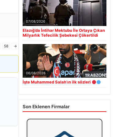
07/08/2026
Elazığ’da İntihar Mektubu İle Ortaya Çıkan
Milyarlık Tefecilik Şebekesi Çökertildi
58
→
06/08/2026
İşte Muhammed Salah’ın ilk sözleri
Son Eklenen Firmalar