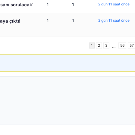
esabı sorulacak’
1
1
2 gün 11 saat önce
aya çıktı!
1
1
2 gün 11 saat önce
1
2
3
56
57
…