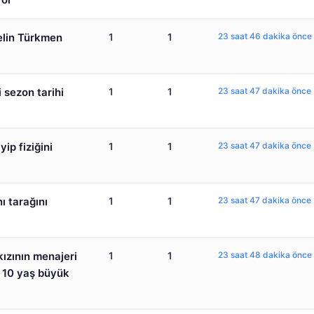
Selin Türkmen
1
1
23 saat 46 dakika önce
 sezon tarihi
1
1
23 saat 47 dakika önce
yip fiziğini
1
1
23 saat 47 dakika önce
ı tarağını
1
1
23 saat 47 dakika önce
 kızının menajeri
1
1
23 saat 48 dakika önce
 10 yaş büyük