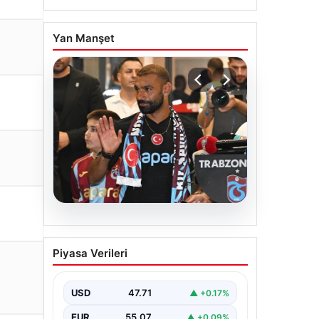
Yan Manşet
06.08.2026
İşte Muhammed Salah’ın
Piyasa Verileri
ilk sözleri
USD
47.71
▲ +0.17%
EUR
55.07
▲ +0.09%