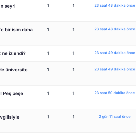
in seyri
1
1
23 saat 48 dakika önce
e bir isim daha
1
1
23 saat 48 dakika önce
 ne izlendi?
1
1
23 saat 49 dakika önce
de üniversite
1
1
23 saat 49 dakika önce
u! Peş peşe
1
1
23 saat 50 dakika önce
gilisiyle
1
1
2 gün 11 saat önce