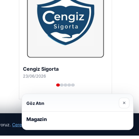
Cengiz Sigorta
23/06/2026
×
Göz Atın
Magazin
ıyoruz.
Çerez Politikamız
Reddet
Kabul Et