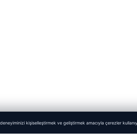
 deneyiminizi kişiselleştirmek ve geliştirmek amacıyla çerezler kullan
Yeminli Tercüman
|
Malta Dil Okulu
|
lemagrup.com.tr