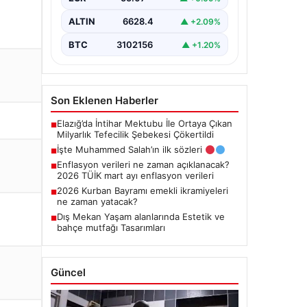
ALTIN
6628.4
▲ +2.09%
BTC
3102156
▲ +1.20%
Son Eklenen Haberler
Elazığ’da İntihar Mektubu İle Ortaya Çıkan
■
Milyarlık Tefecilik Şebekesi Çökertildi
İşte Muhammed Salah’ın ilk sözleri
■
Enflasyon verileri ne zaman açıklanacak?
■
2026 TÜİK mart ayı enflasyon verileri
2026 Kurban Bayramı emekli ikramiyeleri
■
ne zaman yatacak?
Dış Mekan Yaşam alanlarında Estetik ve
■
bahçe mutfağı Tasarımları
Güncel