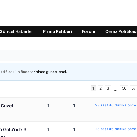
Güncel Haberler
Firma Rehberi
Forum
Çerez Politikas
t 46 dakika önce
tarihinde güncellendi.
1
2
3
56
57
…
 Güzel
1
1
23 saat 46 dakika önce
mo Gölü’nde 3
1
1
23 saat 46 dakika önce
yor