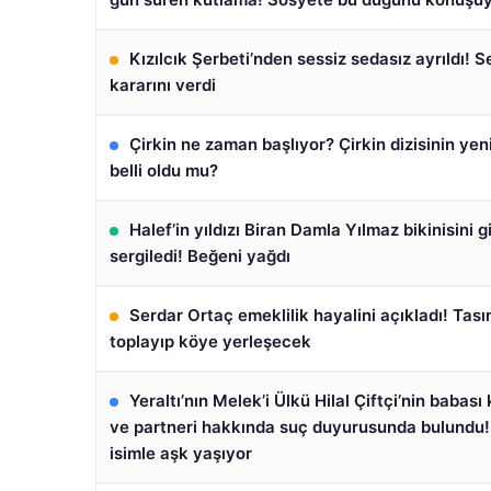
Kızılcık Şerbeti’nden sessiz sedasız ayrıldı! 
kararını verdi
Çirkin ne zaman başlıyor? Çirkin dizisinin yeni
belli oldu mu?
Halef’in yıldızı Biran Damla Yılmaz bikinisini gi
sergiledi! Beğeni yağdı
Serdar Ortaç emeklilik hayalini açıkladı! Tasın
toplayıp köye yerleşecek
Yeraltı’nın Melek’i Ülkü Hilal Çiftçi’nin babası
ve partneri hakkında suç duyurusunda bulundu!
isimle aşk yaşıyor