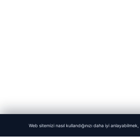
Web sitemizi nasıl kullandığınızı daha iyi anlayabilmek,
© 2026 Haber Gazete – En Güncel Haberler