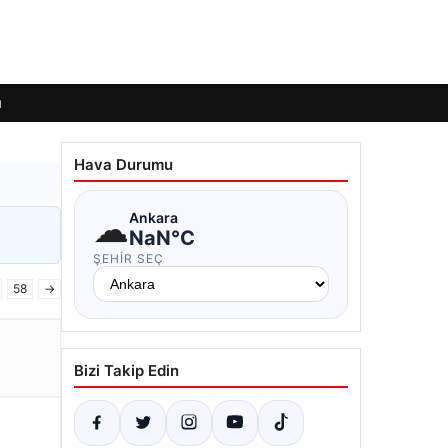
ı
Hava Durumu
☁
Ankara
NaN°C
ŞEHIR SEÇ
58
→
Bizi Takip Edin