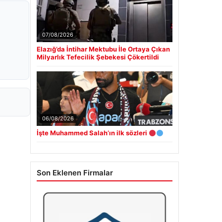
07/08/2026
Elazığ’da İntihar Mektubu İle Ortaya Çıkan
Milyarlık Tefecilik Şebekesi Çökertildi
06/08/2026
İşte Muhammed Salah’ın ilk sözleri
Son Eklenen Firmalar