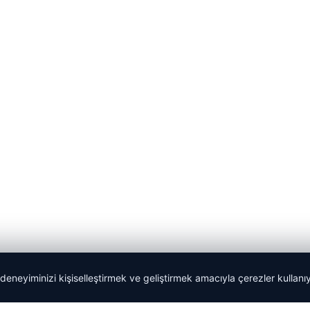
 deneyiminizi kişiselleştirmek ve geliştirmek amacıyla çerezler kullan
Yeminli Tercüman
|
Malta Dil Okulu
|
lemagrup.com.tr