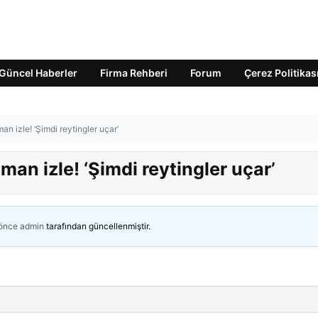
Güncel Haberler
Firma Rehberi
Forum
Çerez Politikas
an izle! ‘Şimdi reytingler uçar’
man izle! ‘Şimdi reytingler uçar’
 önce
admin
tarafından güncellenmiştir.