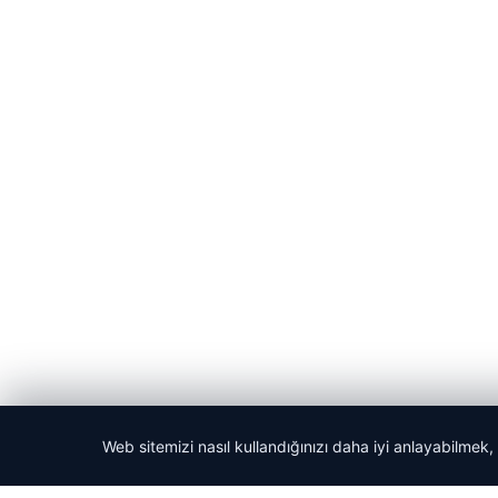
Web sitemizi nasıl kullandığınızı daha iyi anlayabilmek,
© 2026 Haber Gazete – En Güncel Haberler