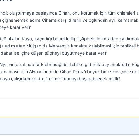
ehdit oluşturmaya başlayınca Cihan, onu korumak için tüm önlemleri al
yı çiğnememek adına Cihan’a karşı direnir ve oğlundan ayrı kalmamak 
meye karar verir.
ğini alan Kaya, kaçırdığı bebekle ilgili şüphelerini ortadan kaldırmak
ğa adım atan Müjgan da Meryem’in konakta kalabilmesi için tehlikeli b
dakat ise içine düşen şüpheyi büyütmeye karar verir.
lya’nın etrafında fark etmediği bir tehlike giderek büyümektedir. Eng
olmaması hem Alya’yı hem de Cihan Deniz’i büyük bir riskin içine sürü
maya çalışırken kontrolü elinde tutmayı başarabilecek midir?