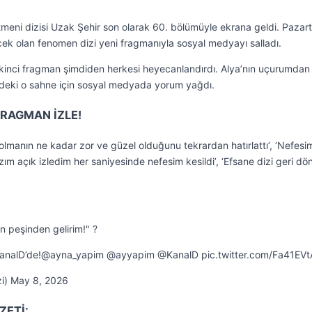
tmeni dizisi Uzak Şehir son olarak 60. bölümüyle ekrana geldi. Pazart
ek olan fenomen dizi yeni fragmanıyla sosyal medyayı salladı.
ikinci fragman şimdiden herkesi heyecanlandırdı. Alya’nın uçurumdan
zideki o sahne için sosyal medyada yorum yağdı.
FRAGMAN İZLE!
olmanın ne kadar zor ve güzel olduğunu tekrardan hatırlattı’, ‘Nefesi
‘Ağzım açık izledim her saniyesinde nefesim kesildi’, ‘Efsane dizi geri d
n peşinden gelirim!" ?
#KanalD’de!@ayna_yapim @ayyapim @KanalD pic.twitter.com/Fa41EV
zi) May 8, 2026
ZETİ: