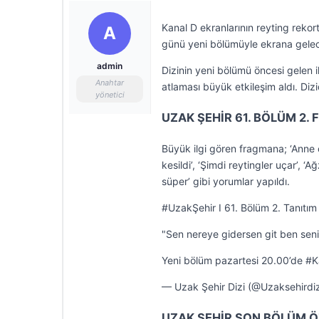
Kanal D ekranlarının reyting rekor
A
günü yeni bölümüyle ekrana gelec
admin
Dizinin yeni bölümü öncesi gelen 
Anahtar
atlaması büyük etkileşim aldı. Di
yönetici
UZAK ŞEHİR 61. BÖLÜM 2. 
Büyük ilgi gören fragmana; ‘Anne 
kesildi’, ‘Şimdi reytingler uçar’, 
süper’ gibi yorumlar yapıldı.
#UzakŞehir I 61. Bölüm 2. Tanıtım
"Sen nereye gidersen git ben seni
Yeni bölüm pazartesi 20.00’de 
— Uzak Şehir Dizi (@Uzaksehirdi
UZAK ŞEHİR SON BÖLÜM Ö