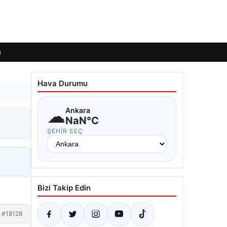
ı
Hava Durumu
☁
Ankara
NaN°C
ŞEHIR SEÇ
Bizi Takip Edin
#18128