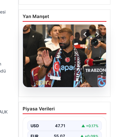
esi
Yan Manşet
m
öndü
06.08.2026
İşte Muhammed Salah’ın
Piyasa Verileri
ilk sözleri
tAUK
USD
47.71
▲ +0.17%
EUR
55.07
▲ +0.09%