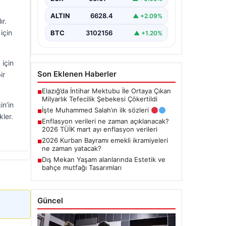
ALTIN
6628.4
▲ +2.09%
ır.
için
BTC
3102156
▲ +1.20%
 için
Son Eklenen Haberler
ir
Elazığ’da İntihar Mektubu İle Ortaya Çıkan
■
Milyarlık Tefecilik Şebekesi Çökertildi
in’in
İşte Muhammed Salah’ın ilk sözleri
■
kler.
Enflasyon verileri ne zaman açıklanacak?
■
2026 TÜİK mart ayı enflasyon verileri
2026 Kurban Bayramı emekli ikramiyeleri
■
ne zaman yatacak?
Dış Mekan Yaşam alanlarında Estetik ve
■
bahçe mutfağı Tasarımları
Güncel