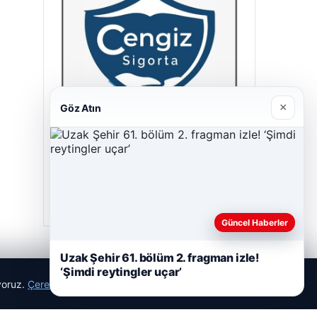
×
Göz Atın
Cengiz Sigorta
23/06/2026
Güncel Haberler
Uzak Şehir 61. bölüm 2. fragman izle!
‘Şimdi reytingler uçar’
ıyoruz.
Çerez Politikamız
Reddet
Kabul Et