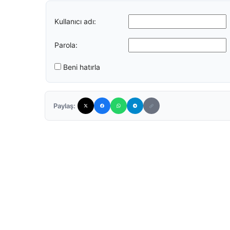
Kullanıcı adı:
Parola:
Beni hatırla
Paylaş: