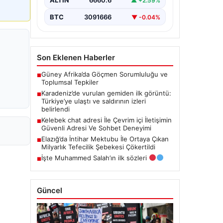
ALTIN
6660.6
▲ +2.59%
sonunda Türkiye limanlarına…
BTC
3091666
▼ -0.04%
Son Eklenen Haberler
Güney Afrika’da Göçmen Sorumluluğu ve
■
Toplumsal Tepkiler
Karadeniz’de vurulan gemiden ilk görüntü:
■
Türkiye’ye ulaştı ve saldırının izleri
belirlendi
Kelebek chat adresi İle Çevrim içi İletişimin
■
Güvenli Adresi Ve Sohbet Deneyimi
Elazığ’da İntihar Mektubu İle Ortaya Çıkan
■
Milyarlık Tefecilik Şebekesi Çökertildi
İşte Muhammed Salah’ın ilk sözleri
■
Güncel