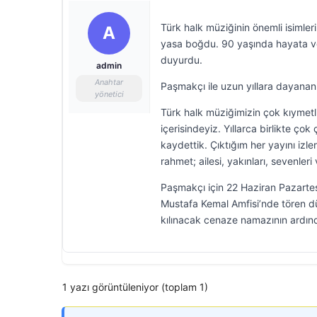
Türk halk müziğinin önemli isimler
A
yasa boğdu. 90 yaşında hayata ve
duyurdu.
admin
Anahtar
Paşmakçı ile uzun yıllara dayanan 
yönetici
Türk halk müziğimizin çok kıymetl
içerisindeyiz. Yıllarca birlikte ço
kaydettik. Çıktığım her yayını iz
rahmet; ailesi, yakınları, sevenler
Paşmakçı için 22 Haziran Pazartes
Mustafa Kemal Amfisi’nde tören d
kılınacak cenaze namazının ardın
1 yazı görüntüleniyor (toplam 1)