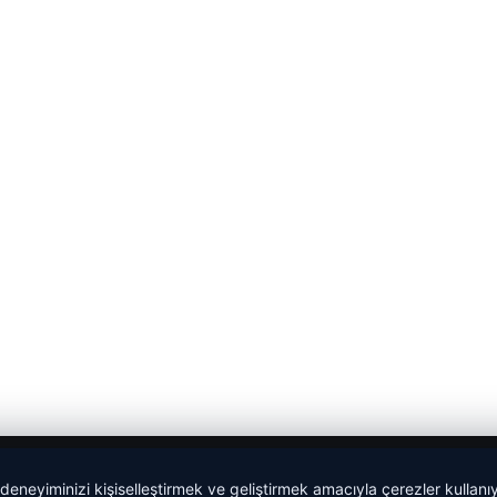
 deneyiminizi kişiselleştirmek ve geliştirmek amacıyla çerezler kullan