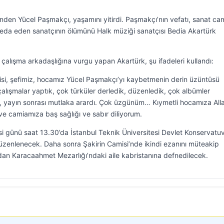
inden Yücel Paşmakçı, yaşamını yitirdi. Paşmakçı’nın vefatı, sanat cam
da eden sanatçının ölümünü Halk müziği sanatçısı Bedia Akartürk
çalışma arkadaşlığına vurgu yapan Akartürk, şu ifadeleri kullandı:
isi, şefimiz, hocamız Yücel Paşmakçı’yı kaybetmenin derin üzüntüsü
k çalışmalar yaptık, çok türküler derledik, düzenledik, çok albümler
ler, yayın sonrası mutlaka arardı. Çok üzgünüm… Kıymetli hocamıza All
i ve camiamıza baş sağlığı ve sabır diliyorum.
i günü saat 13.30’da İstanbul Teknik Üniversitesi Devlet Konservatuv
üzenlenecek. Daha sonra Şakirin Camisi’nde ikindi ezanını müteakip
dan Karacaahmet Mezarlığı’ndaki aile kabristanına defnedilecek.