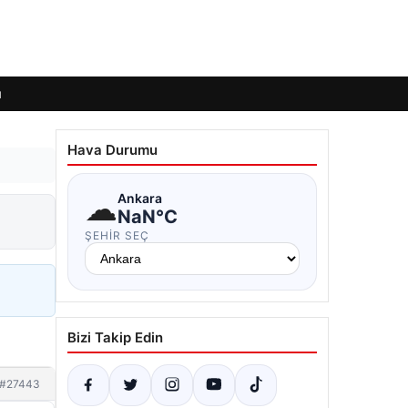
ı
Hava Durumu
☁
Ankara
i
NaN°C
ŞEHIR SEÇ
Bizi Takip Edin
#27443