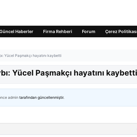
Güncel Haberler
Firma Rehberi
Forum
Çerez Politikas
bı: Yücel Paşmakçı hayatını kaybetti
ybı: Yücel Paşmakçı hayatını kaybett
 önce
admin
tarafından güncellenmiştir.