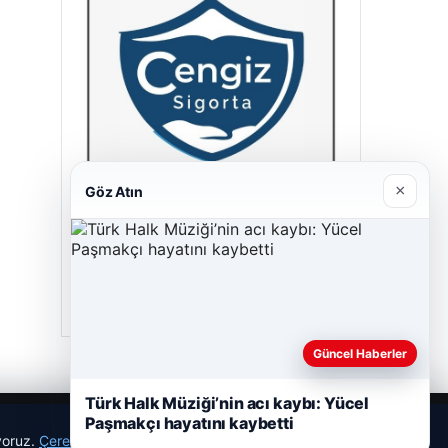
×
Göz Atın
Cengiz Sigorta
23/06/2026
Güncel Haberler
Türk Halk Müziği’nin acı kaybı: Yücel
Paşmakçı hayatını kaybetti
ıyoruz.
Çerez Politikamız
Reddet
Kabul Et