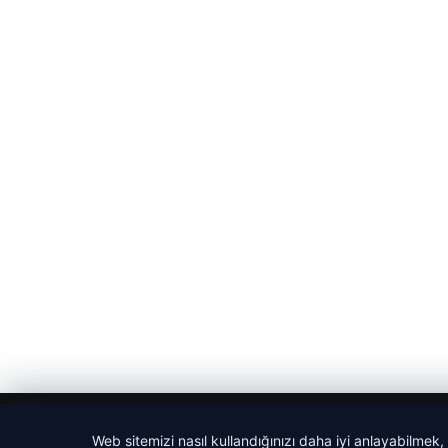
© 2026 Haber Gazete – En Güncel Haberler
Web sitemizi nasıl kullandığınızı daha iyi anlayabilmek,