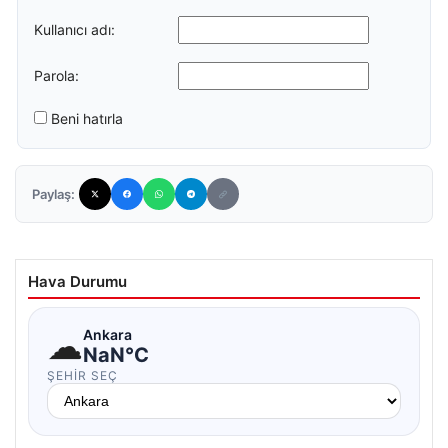
Kullanıcı adı:
Parola:
Beni hatırla
Paylaş:
Hava Durumu
☁
Ankara
NaN°C
ŞEHIR SEÇ