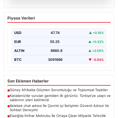
08.08.2026
Karadeniz’de vurulan gemiden ilk
Piyasa Verileri
görüntü: Türkiye’ye ulaştı ve saldırının
izleri belirlendi
USD
47.74
▲ +0.18%
Karadeniz Bölgesi'nde gerçekleşen dron saldırısında
zarar gören NADEZHDA adlı Ro-Ro gemisi, sonunda
EUR
55.25
▲ +0.32%
Türkiye limanlarına…
ALTIN
6660.6
▲ +2.59%
BTC
3091666
▼ -0.04%
Son Eklenen Haberler
Güney Afrika’da Göçmen Sorumluluğu ve Toplumsal Tepkiler
■
Karadeniz’de vurulan gemiden ilk görüntü: Türkiye’ye ulaştı ve
■
saldırının izleri belirlendi
Kelebek chat adresi İle Çevrim içi İletişimin Güvenli Adresi Ve
■
Sohbet Deneyimi
Elazığ’da İntihar Mektubu İle Ortaya Çıkan Milyarlık Tefecilik
■