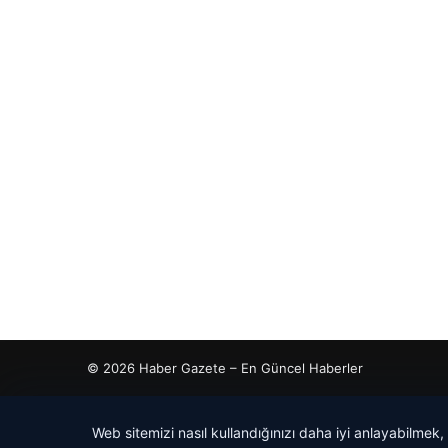
© 2026 Haber Gazete – En Güncel Haberler
iriş
 İzle
is giriş
tcio
Web sitemizi nasıl kullandığınızı daha iyi anlayabilmek,