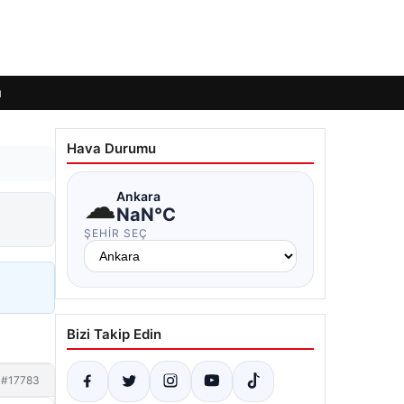
ı
Hava Durumu
☁
Ankara
NaN°C
ŞEHIR SEÇ
Bizi Takip Edin
#17783