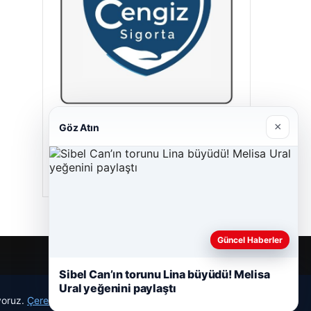
×
Göz Atın
Cengiz Sigorta
23/06/2026
Güncel Haberler
Sibel Can’ın torunu Lina büyüdü! Melisa
Ural yeğenini paylaştı
ıyoruz.
Çerez Politikamız
Reddet
Kabul Et