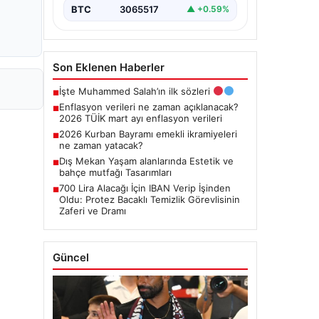
BTC
3065517
▲ +0.59%
Son Eklenen Haberler
İşte Muhammed Salah’ın ilk sözleri
■
Enflasyon verileri ne zaman açıklanacak?
■
2026 TÜİK mart ayı enflasyon verileri
2026 Kurban Bayramı emekli ikramiyeleri
■
ne zaman yatacak?
Dış Mekan Yaşam alanlarında Estetik ve
■
bahçe mutfağı Tasarımları
700 Lira Alacağı İçin IBAN Verip İşinden
■
Oldu: Protez Bacaklı Temizlik Görevlisinin
Zaferi ve Dramı
Güncel