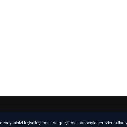
Yeminli Tercüman
|
Malta Dil Okulu
|
lemagrup.com.tr
 deneyiminizi kişiselleştirmek ve geliştirmek amacıyla çerezler kullan