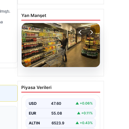
mıştı.
Yan Manşet
na
05.08.2026
Enflasyon verileri ne
Piyasa Verileri
zaman açıklanacak? 2026
TÜİK mart ayı enflasyon
verileri
USD
47.60
▲ +0.06%
EUR
55.08
▲ +0.11%
ALTIN
6523.9
▲ +0.43%