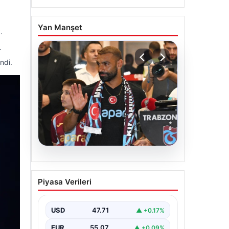
Yan Manşet
.
r
ndi.
06.08.2026
İşte Muhammed Salah’ın
Piyasa Verileri
ilk sözleri
USD
47.71
▲ +0.17%
EUR
55.07
▲ +0.09%