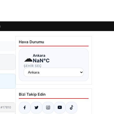
ı
Hava Durumu
☁
Ankara
NaN°C
ŞEHIR SEÇ
Bizi Takip Edin
#17810