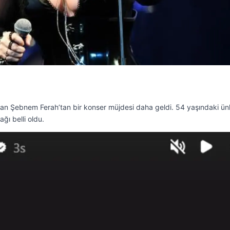
an Şebnem Ferah’tan bir konser müjdesi daha geldi. 54 yaşındaki ün
ağı belli oldu.