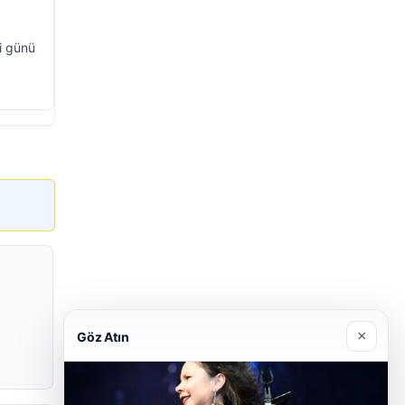
i günü
×
Göz Atın