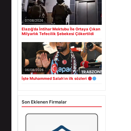
07/08/2026
Elazığ’da İntihar Mektubu İle Ortaya Çıkan
Milyarlık Tefecilik Şebekesi Çökertildi
06/08/2026
İşte Muhammed Salah’ın ilk sözleri
Son Eklenen Firmalar