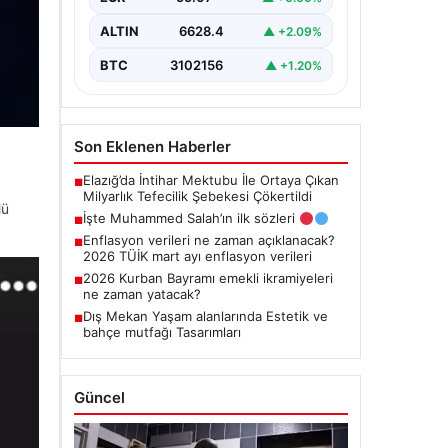
ALTIN
6628.4
▲ +2.09%
BTC
3102156
▲ +1.20%
Son Eklenen Haberler
Elazığ’da İntihar Mektubu İle Ortaya Çıkan
■
Milyarlık Tefecilik Şebekesi Çökertildi
lü
İşte Muhammed Salah’ın ilk sözleri
■
Enflasyon verileri ne zaman açıklanacak?
■
2026 TÜİK mart ayı enflasyon verileri
2026 Kurban Bayramı emekli ikramiyeleri
■
ne zaman yatacak?
Dış Mekan Yaşam alanlarında Estetik ve
■
bahçe mutfağı Tasarımları
Güncel