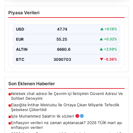
Elazığ’da İntihar Mektubu İle Ortaya
Piyasa Verileri
Çıkan Milyarlık Tefecilik Şebekesi
Çökertildi
USD
47.74
▲ +0.18%
Elazığ'da tefecilik suçuna karışan şüphelilere yönelik
kapsamlı bir operasyon gerçekleştirildi. Yaşamına son
EUR
55.25
▲ +0.32%
veren bir…
ALTIN
6660.6
▲ +2.59%
BTC
3090703
▼ -0.36%
Son Eklenen Haberler
Kelebek chat adresi İle Çevrim içi İletişimin Güvenli Adresi Ve
■
Sohbet Deneyimi
Elazığ’da İntihar Mektubu İle Ortaya Çıkan Milyarlık Tefecilik
■
Şebekesi Çökertildi
İşte Muhammed Salah’ın ilk sözleri
■
Enflasyon verileri ne zaman açıklanacak? 2026 TÜİK mart ayı
■
enflasyon verileri