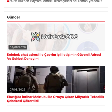
2026 Kurban Bayramı emekli ikramiyeleri ne zaman yatacak?
■
Güncel
08/08/2026
Kelebek chat adresi İle Çevrim içi İletişimin Güvenli Adresi
Ve Sohbet Deneyimi
07/08/2026
Elazığ’da İntihar Mektubu İle Ortaya Çıkan Milyarlık Tefecilik
Şebekesi Çökertildi