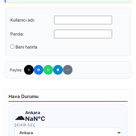
Kullanıcı adı:
Parola:
Beni hatırla
Paylaş:
Hava Durumu
☁
Ankara
NaN°C
ŞEHIR SEÇ