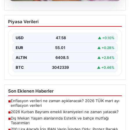
05.08.2026
2026 Kurban Bayramı emekli
Piyasa Verileri
ikramiyeleri ne zaman yatacak?
2026 Kurban Bayramı yaklaşırken, yaklaşık 17 milyon
emekli vatandaşın dikkati bayram ikramiyesi
USD
47.58
▲ +0.10%
ödemelerine çevrildi.…
EUR
55.01
▲ +0.28%
ALTIN
6408.5
▲ +2.84%
BTC
3042339
▲ +0.46%
Son Eklenen Haberler
Enflasyon verileri ne zaman açıklanacak? 2026 TÜİK mart ayı
■
enflasyon verileri
2026 Kurban Bayramı emekli ikramiyeleri ne zaman yatacak?
■
Dış Mekan Yaşam alanlarında Estetik ve bahçe mutfağı
■
Tasarımları
700 Lira Alacağı İçin IBAN Verip İşinden Oldu: Protez Bacaklı
■