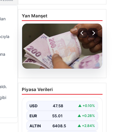
Yan Manşet
dan
cıyla
ına
ldı.
gibi
04.08.2026