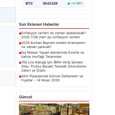
Dış Mekan Yaşam
Piyasa Verileri
alanlarında Estetik ve
bahçe mutfağı Tasarımları
USD
47.58
▲ +0.10%
Günümüzde bahçe yaşam alanları,
villaların en önemli köşelerinden biri
EUR
55.01
▲ +0.28%
haline gelmiştir. Doğayla bütünleşik
zaman…
ALTIN
6408.5
▲ +2.84%
BTC
3042339
▲ +0.46%
Son Eklenen Haberler
Enflasyon verileri ne zaman açıklanacak?
■
2026 TÜİK mart ayı enflasyon verileri
2026 Kurban Bayramı emekli ikramiyeleri
■
ne zaman yatacak?
Dış Mekan Yaşam alanlarında Estetik ve
■
bahçe mutfağı Tasarımları
700 Lira Alacağı İçin IBAN Verip İşinden
■
Oldu: Protez Bacaklı Temizlik Görevlisinin