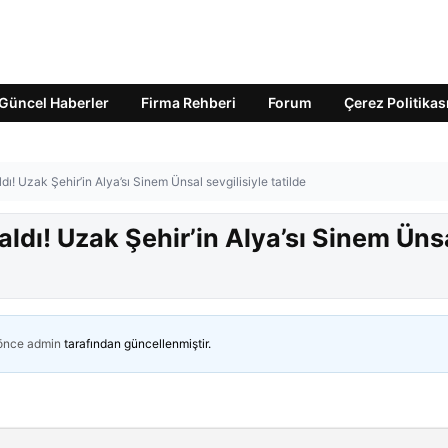
Güncel Haberler
Firma Rehberi
Forum
Çerez Politikas
dı! Uzak Şehir’in Alya’sı Sinem Ünsal sevgilisiyle tatilde
aldı! Uzak Şehir’in Alya’sı Sinem Üns
 önce
admin
tarafından güncellenmiştir.