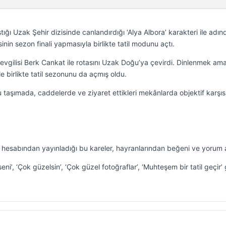
ğı Uzak Şehir dizisinde canlandırdığı ‘Alya Albora’ karakteri ile adın
inin sezon finali yapmasıyla birlikte tatil modunu açtı.
evgilisi Berk Cankat ile rotasını Uzak Doğu’ya çevirdi. Dinlenmek ama
e birlikte tatil sezonunu da açmış oldu.
u taşımada, caddelerde ve ziyaret ettikleri mekânlarda objektif karşıs
i hesabından yayınladığı bu kareler, hayranlarından beğeni ve yorum a
ni’, ‘Çok güzelsin’, ‘Çok güzel fotoğraflar’, ‘Muhteşem bir tatil geçir’ 