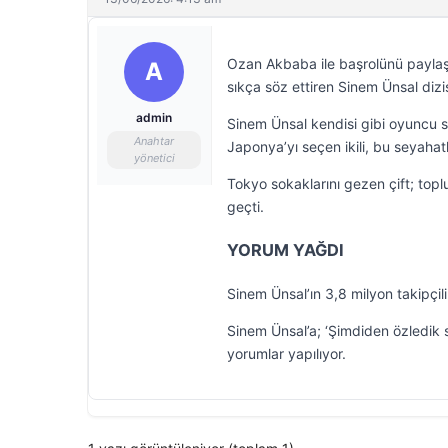
Ozan Akbaba ile başrolünü paylaştı
A
sıkça söz ettiren Sinem Ünsal dizis
admin
Sinem Ünsal kendisi gibi oyuncu s
Anahtar
Japonya’yı seçen ikili, bu seyahatl
yönetici
Tokyo sokaklarını gezen çift; topl
geçti.
YORUM YAĞDI
Sinem Ünsal’ın 3,8 milyon takipçil
Sinem Ünsal’a; ‘Şimdiden özledik se
yorumlar yapılıyor.