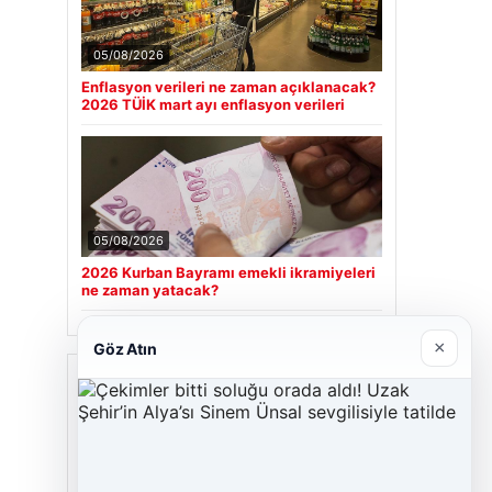
Zaferi ve Dramı
Altın Piyasasında Güncel Gelişmeler ve
■
Fiyatlar – 14 Nisan 2026
Güncel
05/08/2026
Enflasyon verileri ne zaman açıklanacak?
2026 TÜİK mart ayı enflasyon verileri
×
Göz Atın
05/08/2026
2026 Kurban Bayramı emekli ikramiyeleri