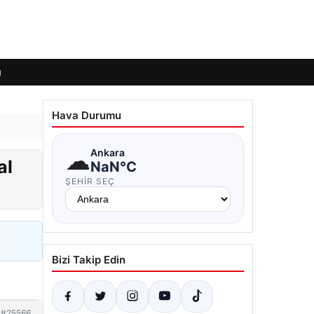
ı
Hava Durumu
☁
Ankara
al
NaN°C
ŞEHIR SEÇ
Bizi Takip Edin
#25566