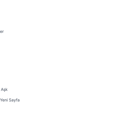
er
k Aşk
 Yeni Sayfa