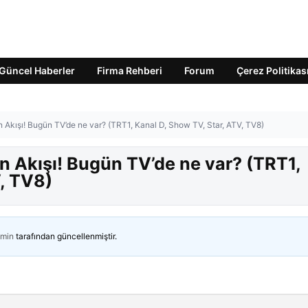
Güncel Haberler
Firma Rehberi
Forum
Çerez Politikas
Akışı! Bugün TV’de ne var? (TRT1, Kanal D, Show TV, Star, ATV, TV8)
 Akışı! Bugün TV’de ne var? (TRT1,
, TV8)
min
tarafından güncellenmiştir.