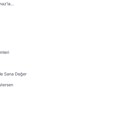
maz’la…
mleri
ile Sana Değer
İstersen