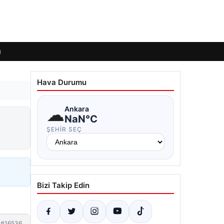
ı
Hava Durumu
☁
Ankara
NaN°C
ŞEHIR SEÇ
Bizi Takip Edin
#16536