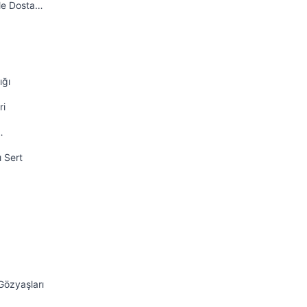
ile Dosta…
ığı
ri
…
ı Sert
Gözyaşları