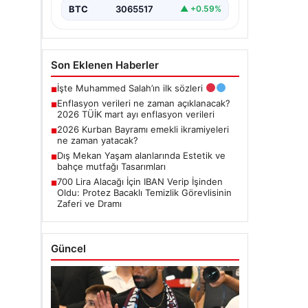
BTC
3065517
▲ +0.59%
Son Eklenen Haberler
İşte Muhammed Salah’ın ilk sözleri
■
Enflasyon verileri ne zaman açıklanacak?
■
2026 TÜİK mart ayı enflasyon verileri
2026 Kurban Bayramı emekli ikramiyeleri
■
ne zaman yatacak?
Dış Mekan Yaşam alanlarında Estetik ve
■
bahçe mutfağı Tasarımları
700 Lira Alacağı İçin IBAN Verip İşinden
■
Oldu: Protez Bacaklı Temizlik Görevlisinin
Zaferi ve Dramı
Güncel