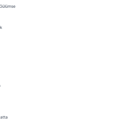
a Gülümse
ek
a
atta