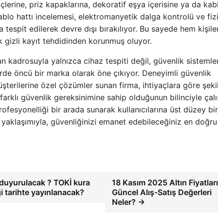
çlerine, priz kapaklarına, dekoratif eşya içerisine ya da ka
 kablo hattı incelemesi, elektromanyetik dalga kontrolü ve fiz
 tespit edilerek devre dışı bırakılıyor. Bu sayede hem kişil
rak gizli kayıt tehdidinden korunmuş oluyor.
 kadrosuyla yalnızca cihaz tespiti değil, güvenlik sistemler
de öncü bir marka olarak öne çıkıyor. Deneyimli güvenlik
üşterilerine özel çözümler sunan firma, ihtiyaçlara göre şeki
 farklı güvenlik gereksinimine sahip olduğunun bilinciyle çal
profesyonelliği bir arada sunarak kullanıcılarına üst düzey bir
aklaşımıyla, güvenliğinizi emanet edebileceğiniz en doğru
 duyurulacak ? TOKİ kura
18 Kasım 2025 Altın Fiyatları
i tarihte yayınlanacak?
Güncel Alış-Satış Değerleri
Neler? →