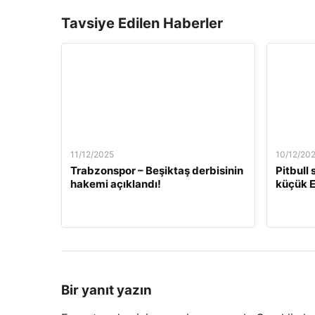
Tavsiye Edilen Haberler
11/12/2025
10/12/20
Trabzonspor – Beşiktaş derbisinin
Pitbull
hakemi açıklandı!
küçük E
Bir yanıt yazın