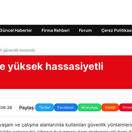
Güncel Haberler
Firma Rehberi
Forum
Çerez Politikas
li güvenlik kontrolü
le yüksek hassasiyetli
Paylaş:
 08:38
Twitter
Facebook
WhatsApp
Reddit
Pinte
yaşam ve çalışma alanlarında kullanılan güvenlik yöntemleri