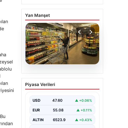
e
Yan Manşet
ılan
de
daha
zeysel
ablolu
05.08.2026
l
Enflasyon verileri ne
ılan
Piyasa Verileri
zaman açıklanacak?
iyesini
2026 TÜİK mart ayı
enflasyon verileri
USD
47.60
▲ +0.06%
EUR
55.08
▲ +0.11%
 Bu
ALTIN
6523.9
▲ +0.43%
rından