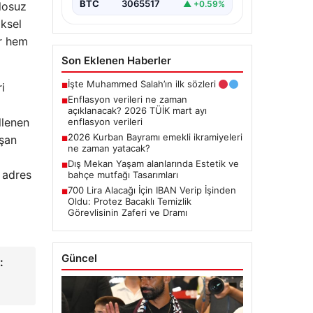
BTC
3065517
▲ +0.59%
blosuz
iksel
er hem
Son Eklenen Haberler
İşte Muhammed Salah’ın ilk sözleri
i
■
Enflasyon verileri ne zaman
■
açıklanacak? 2026 TÜİK mart ayı
llenen
enflasyon verileri
2026 Kurban Bayramı emekli ikramiyeleri
ışan
■
ne zaman yatacak?
Dış Mekan Yaşam alanlarında Estetik ve
■
 adres
bahçe mutfağı Tasarımları
700 Lira Alacağı İçin IBAN Verip İşinden
■
Oldu: Protez Bacaklı Temizlik
Görevlisinin Zaferi ve Dramı
Güncel
: