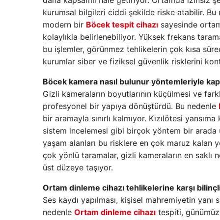
daha kapsamlı hale getiriyor. Ortamda izinsiz 
kurumsal bilgileri ciddi şekilde riske atabilir.
modern bir
Böcek tespit cihazı
sayesinde ortamda
kolaylıkla belirlenebiliyor. Yüksek frekans taram
bu işlemler, görünmez tehlikelerin çok kısa sür
kurumlar siber ve fiziksel güvenlik risklerini kont
Böcek kamera nasıl bulunur yöntemleriyle kaps
Gizli kameraların boyutlarının küçülmesi ve farkl
profesyonel bir yapıya dönüştürdü. Bu nedenle
bir aramayla sınırlı kalmıyor. Kızılötesi yansıma 
sistem incelemesi gibi birçok yöntem bir arada uy
yaşam alanları bu risklere en çok maruz kalan y
çok yönlü taramalar, gizli kameraların en saklı 
üst düzeye taşıyor.
Ortam dinleme cihazı tehlikelerine karşı bilinçl
Ses kaydı yapılması, kişisel mahremiyetin yanı sı
nedenle
Ortam dinleme cihazı
tespiti, günümüz