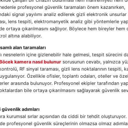
şekilde çalışan bir cihazın bulunması hem mahremiyeti hem d
 Bu nedenle profesyonel güvenlik taramaları önem kazanırken,
ki signal yayılımı analiz edilerek gizli elektronik unsurlar
ası, lens tespiti, elektromanyetik analiz gibi yöntemlerle yap
ede ortaya çıkarılmasını sağlıyor. Böylece hem bireyler hem 
rol altına alabiliyor.
amlı alan taramaları
ı nesnelerin içine gizlenebilir hale gelmesi, tespit sürecini 
Böcek kamera nasıl bulunur
sorusunun cevabı, yalnızca yü
kontrolü, RF sinyal taraması, gizli lens noktalarının tespiti, k
gulanıyor. Özellikle ofisler, toplantı odaları, oteller ve öze
erler arasında bulunuyor. Profesyonel ekipler tarafından yap
noktalardan bile ortaya çıkarılmasını sağlayarak güvenlik sev
i güvenlik adımları
ra kurumsal sırlar açısından da ciddi bir tehdit oluşturuyor.
de profesyonel güvenlik süreçlerinin olmazsa olmaz adımla