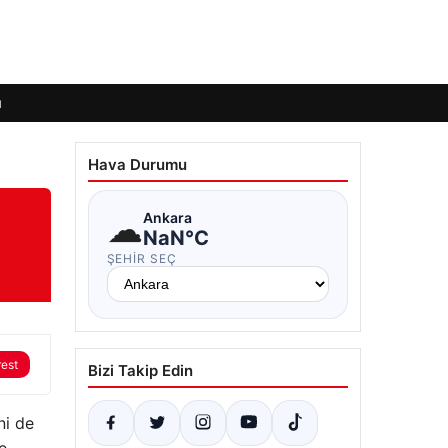
ı
Hava Durumu
☁
Ankara
NaN°C
ŞEHIR SEÇ
rest
Bizi Takip Edin
ni de