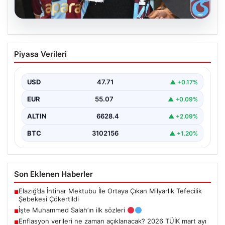
06.08.2026
İşte Muhammed Salah’ın ilk sözleri
Piyasa Verileri
USD
47.71
▲ +0.17%
EUR
55.07
▲ +0.09%
ALTIN
6628.4
▲ +2.09%
BTC
3102156
▲ +1.20%
Son Eklenen Haberler
Elazığ’da İntihar Mektubu İle Ortaya Çıkan Milyarlık Tefecilik
■
Şebekesi Çökertildi
İşte Muhammed Salah’ın ilk sözleri
■
Enflasyon verileri ne zaman açıklanacak? 2026 TÜİK mart ayı
■