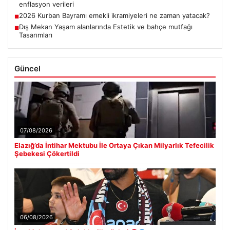
enflasyon verileri
2026 Kurban Bayramı emekli ikramiyeleri ne zaman yatacak?
■
Dış Mekan Yaşam alanlarında Estetik ve bahçe mutfağı
■
Tasarımları
Güncel
07/08/2026
Elazığ’da İntihar Mektubu İle Ortaya Çıkan Milyarlık Tefecilik
Şebekesi Çökertildi
06/08/2026