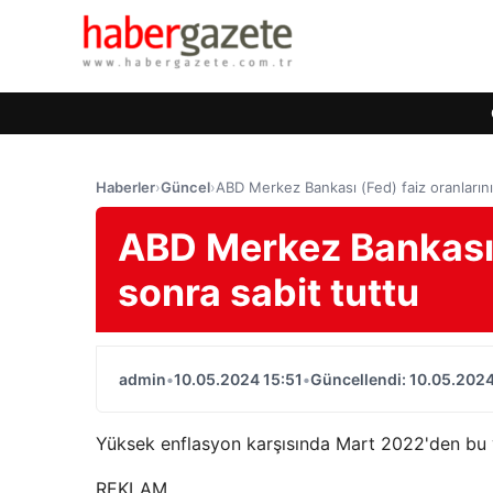
Haberler
›
Güncel
›
ABD Merkez Bankası (Fed) faiz oranlarını
ABD Merkez Bankası (
sonra sabit tuttu
admin
•
10.05.2024 15:51
•
Güncellendi: 10.05.2024
Yüksek enflasyon karşısında Mart 2022'den bu ya
REKLAM