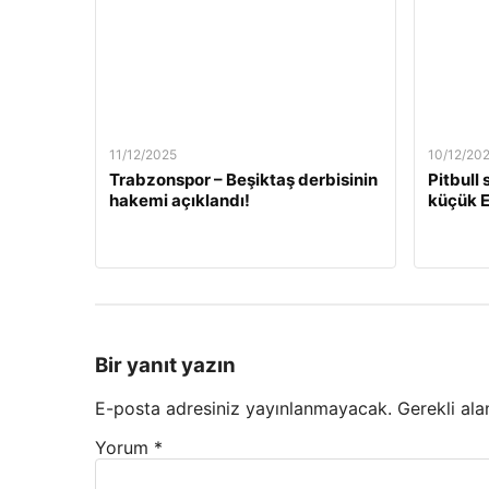
11/12/2025
10/12/20
Trabzonspor – Beşiktaş derbisinin
Pitbull
hakemi açıklandı!
küçük E
Bir yanıt yazın
E-posta adresiniz yayınlanmayacak.
Gerekli ala
Yorum
*