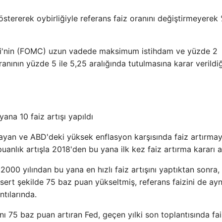
stererek oybirliğiyle referans faiz oranını değiştirmeyerek
esi'nin (FOMC) uzun vadede maksimum istihdam ve yüzde 2
oranının yüzde 5 ile 5,25 aralığında tutulmasına karar verildiğ
na 10 faiz artışı yapıldı
ayan ve ABD'deki yüksek enflasyon karşısında faiz artırma
anlık artışla 2018'den bu yana ilk kez faiz artırma kararı al
2000 yılından bu yana en hızlı faiz artışını yaptıktan sonra,
sert şekilde 75 baz puan yükseltmiş, referans faizini de ayn
tılarında.
ını 75 baz puan artıran Fed, geçen yılki son toplantısında fai