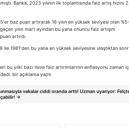
ştı. Banka, 2023 yılının ilk toplantısında faiz artış hızını 
25'er baz puan artırarak 16 yılın en yüksek seviyesi olan %5
a geçen yılın mart ayından bu yana onuncu faiz artışını
puan artırdı.
9 ile 1981'den bu yana en yüksek seviyesine ulaştıktan son
ri bu yılki bazı ilave faiz artırımlarının enflasyonu zaman i
dedi. bir açıklama yaptı
sınmasıyla vakalar ciddi oranda arttı! Uzman uyarıyor: Felçt
çabilir! →