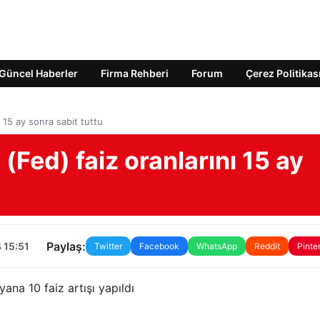
Güncel Haberler
Firma Rehberi
Forum
Çerez Politikas
 15 ay sonra sabit tuttu
Fed) faiz oranlarını 15 ay
Paylaş:
 15:51
Twitter
Facebook
WhatsApp
Reddit
Pinte
na 10 faiz artışı yapıldı