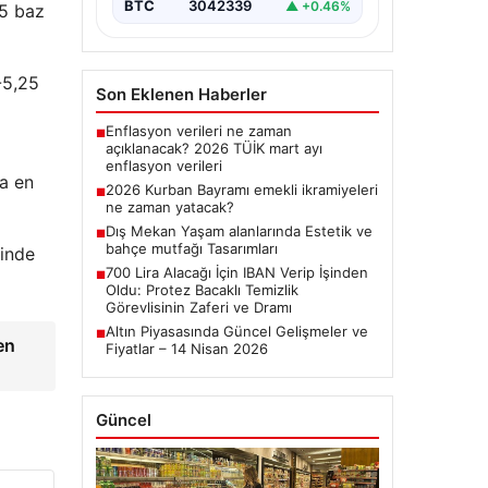
BTC
3042339
▲ +0.46%
25 baz
-5,25
Son Eklenen Haberler
Enflasyon verileri ne zaman
■
açıklanacak? 2026 TÜİK mart ayı
enflasyon verileri
ra en
2026 Kurban Bayramı emekli ikramiyeleri
■
ne zaman yatacak?
Dış Mekan Yaşam alanlarında Estetik ve
■
bahçe mutfağı Tasarımları
çinde
700 Lira Alacağı İçin IBAN Verip İşinden
■
Oldu: Protez Bacaklı Temizlik
Görevlisinin Zaferi ve Dramı
Altın Piyasasında Güncel Gelişmeler ve
■
en
Fiyatlar – 14 Nisan 2026
Güncel