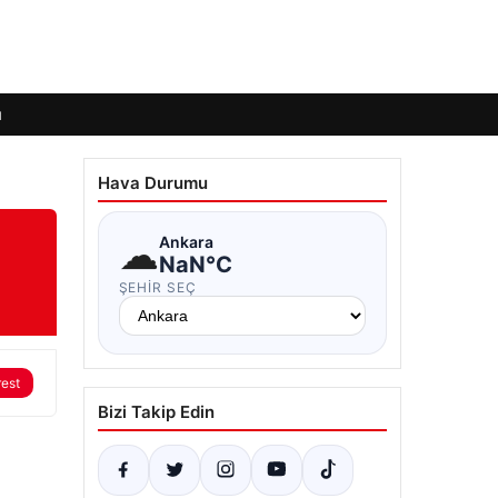
ı
Hava Durumu
☁
Ankara
NaN°C
ŞEHIR SEÇ
rest
Bizi Takip Edin