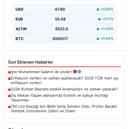
enflasyon verileri
USD
47.60
▲ +0.06%
EUR
55.08
▲ +0.11%
ALTIN
6523.9
▲ +0.43%
BTC
3065517
▲ +0.59%
Son Eklenen Haberler
İşte Muhammed Salah’ın ilk sözleri
■
Enflasyon verileri ne zaman açıklanacak? 2026 TÜİK mart ayı
■
enflasyon verileri
2026 Kurban Bayramı emekli ikramiyeleri ne zaman yatacak?
■
Dış Mekan Yaşam alanlarında Estetik ve bahçe mutfağı
■
Tasarımları
700 Lira Alacağı İçin IBAN Verip İşinden Oldu: Protez Bacaklı
■
Temizlik Görevlisinin Zaferi ve Dramı