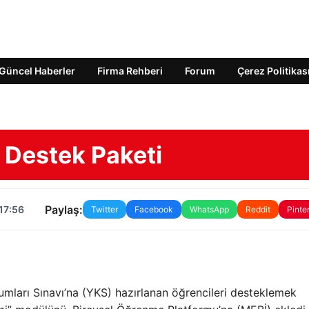
Güncel Haberler
Firma Rehberi
Forum
Çerez Politikas
 Destek Paketi
Paylaş:
17:56
Twitter
Facebook
WhatsApp
Reddit
Pinte
umları Sınavı’na (YKS) hazırlanan öğrencileri desteklemek