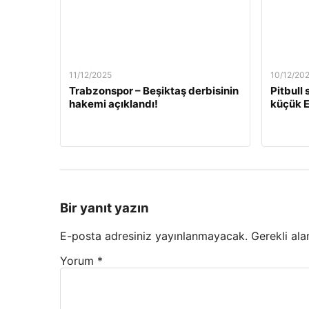
11/12/2025
10/12/20
Trabzonspor – Beşiktaş derbisinin
Pitbull
hakemi açıklandı!
küçük E
Bir yanıt yazın
E-posta adresiniz yayınlanmayacak.
Gerekli ala
Yorum
*