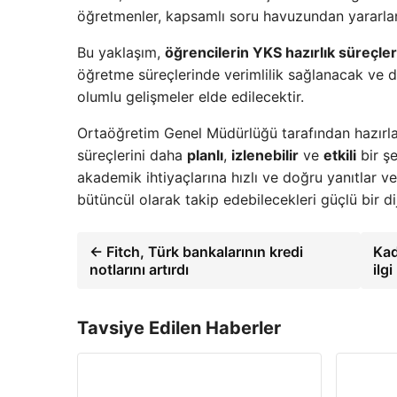
öğretmenler, kapsamlı soru havuzundan yararlana
Bu yaklaşım,
öğrencilerin YKS hazırlık süreçle
öğretme süreçlerinde verimlilik sağlanacak ve dij
olumlu gelişmeler elde edilecektir.
Ortaöğretim Genel Müdürlüğü tarafından hazırlan
süreçlerini daha
planlı
,
izlenebilir
ve
etkili
bir ş
akademik ihtiyaçlarına hızlı ve doğru yanıtlar v
bütüncül olarak takip edebilecekleri güçlü bir di
← Fitch, Türk bankalarının kredi
Kad
notlarını artırdı
ilg
Tavsiye Edilen Haberler