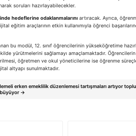
rak soruları hazırlayabilecekler.
rinde hedeflerine odaklanmalarını
artıracak. Ayrıca, öğren
ital eğitim araçlarının etkin kullanımıyla öğrenci başarıları
an bu modül, 12. sınıf öğrencilerinin yükseköğretime hazırl
ekilde yürütmelerini sağlamayı amaçlamaktadır. Öğrencilerin
erilmesi, öğretmen ve okul yöneticilerine ise öğrenme süreçle
jital altyapı sunulmaktadır.
emeli erken emeklilik düzenlemesi tartışmaları artıyor top
i büyüyor →