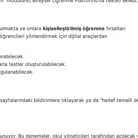
timi” modülünü, Bireysel Öğrenme Platformu’na (MEBİ) ekledi.
unulmakta ve onlara
kişiselleştirilmiş öğrenme
fırsatları
öğrencileri yönlendirmek için dijital araçlardan
rebilecek.
la testler oluşturulabilecek.
ygulanabilecek.
sayfalarındaki bildirimlere tıklayarak ya da “hedef temelli d
nuyor. Bu denemeler, okul yöneticileri tarafından açılacak 