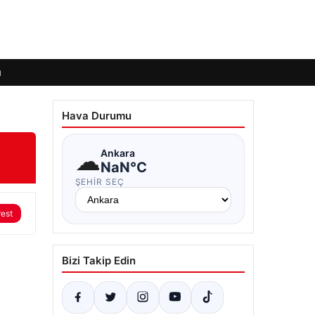
ı
Hava Durumu
☁
Ankara
NaN°C
ŞEHIR SEÇ
rest
Bizi Takip Edin