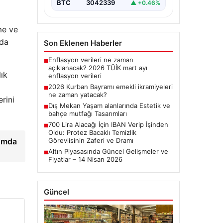
BTC
3042339
▲ +0.46%
me ve
nda
Son Eklenen Haberler
Enflasyon verileri ne zaman
■
açıklanacak? 2026 TÜİK mart ayı
ık
enflasyon verileri
2026 Kurban Bayramı emekli ikramiyeleri
■
ne zaman yatacak?
rini
Dış Mekan Yaşam alanlarında Estetik ve
■
bahçe mutfağı Tasarımları
700 Lira Alacağı İçin IBAN Verip İşinden
■
Oldu: Protez Bacaklı Temizlik
lumda
Görevlisinin Zaferi ve Dramı
Altın Piyasasında Güncel Gelişmeler ve
■
Fiyatlar – 14 Nisan 2026
Güncel