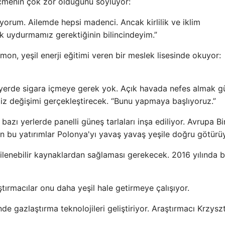
menin çok zor olduğunu söylüyor:
yorum. Ailemde hepsi madenci. Ancak kirlilik ve iklim
k uydurmamız gerektiğinin bilincindeyim.”
on, yeşil enerji eğitimi veren bir meslek lisesinde okuyor:
yerde sigara içmeye gerek yok. Açık havada nefes almak 
iz değişimi gerçekleştirecek. “Bunu yapmaya başlıyoruz.”
zı yerlerde panelli güneş tarlaları inşa ediliyor. Avrupa Bir
n bu yatırımlar Polonya'yı yavaş yavaş yeşile doğru götürü
nilenebilir kaynaklardan sağlaması gerekecek. 2016 yılında 
ırmacılar onu daha yeşil hale getirmeye çalışıyor.
 gazlaştırma teknolojileri geliştiriyor. Araştırmacı Krzysz