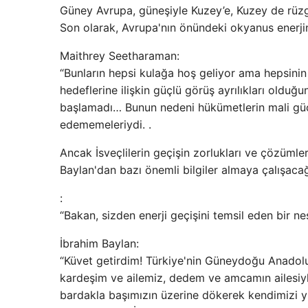
Güney Avrupa, güneşiyle Kuzey’e, Kuzey de rüzg
Son olarak, Avrupa'nın önündeki okyanus enerji
Maithrey Seetharaman:
“Bunların hepsi kulağa hoş geliyor ama hepsinin
hedeflerine ilişkin güçlü görüş ayrılıkları olduğu
başlamadı… Bunun nedeni hükümetlerin mali güc
edememeleriydi. .
Ancak İsveçlilerin geçişin zorlukları ve çözümleri
Baylan'dan bazı önemli bilgiler almaya çalışacağ
:
“Bakan, sizden enerji geçişini temsil eden bir ne
İbrahim Baylan:
“Küvet getirdim! Türkiye'nin Güneydoğu Anadol
kardeşim ve ailemiz, dedem ve amcamın ailesiy
bardakla başımızın üzerine dökerek kendimizi y