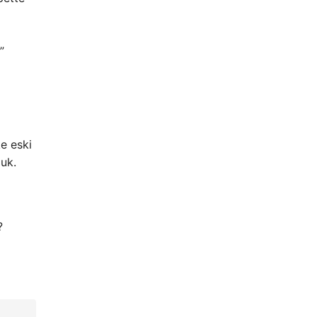
”
e eski
duk.
?