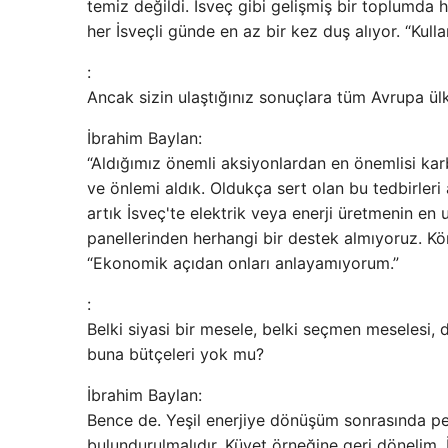
temiz değildi. İsveç gibi gelişmiş bir toplumda
her İsveçli günde en az bir kez duş alıyor. “Kullan
:
Ancak sizin ulaştığınız sonuçlara tüm Avrupa ülk
İbrahim Baylan:
“Aldığımız önemli aksiyonlardan en önemlisi ka
ve önlemi aldık. Oldukça sert olan bu tedbirler
artık İsveç'te elektrik veya enerji üretmenin en
panellerinden herhangi bir destek almıyoruz. Köm
“Ekonomik açıdan onları anlayamıyorum.”
:
Belki siyasi bir mesele, belki seçmen meselesi, 
buna bütçeleri yok mu?
İbrahim Baylan:
Bence de. Yeşil enerjiye dönüşüm sonrasında pe
bulundurulmalıdır. Küvet örneğine geri dönelim.