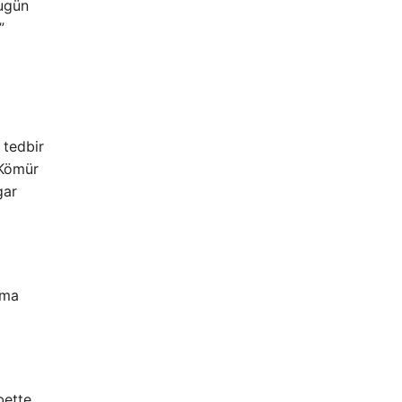
Bugün
”
 tedbir
 Kömür
gar
ama
bette