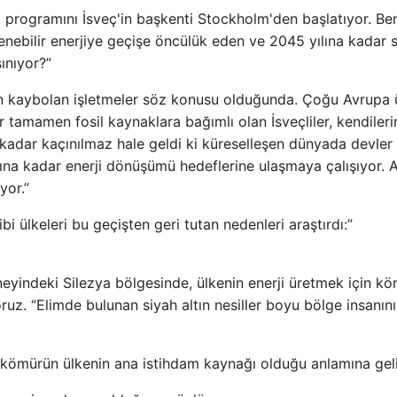
programını İsveç'in başkenti Stockholm'den başlatıyor. Be
nebilir enerjiye geçişe öncülük eden ve 2045 yılına kadar sı
ınıyor?”
dan kaybolan işletmeler söz konusu olduğunda. Çoğu Avrupa 
 tamamen fosil kaynaklara bağımlı olan İsveçliler, kendileri
kadar kaçınılmaz hale geldi ki küreselleşen dünyada devler 
ılına kadar enerji dönüşümü hedeflerine ulaşmaya çalışıyor.
yor.”
ülkeleri bu geçişten geri tutan nedenleri araştırdı:”
yindeki Silezya bölgesinde, ülkenin enerji üretmek için k
z. “Elimde bulunan siyah altın nesiller boyu bölge insanın
, kömürün ülkenin ana istihdam kaynağı olduğu anlamına geli