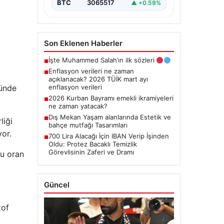
BTC
3065517
▲ +0.59%
Son Eklenen Haberler
İşte Muhammed Salah’ın ilk sözleri
■
Enflasyon verileri ne zaman
■
açıklanacak? 2026 TÜİK mart ayı
günde
enflasyon verileri
2026 Kurban Bayramı emekli ikramiyeleri
■
ne zaman yatacak?
Dış Mekan Yaşam alanlarında Estetik ve
■
liği
bahçe mutfağı Tasarımları
yor.
700 Lira Alacağı İçin IBAN Verip İşinden
■
Oldu: Protez Bacaklı Temizlik
Görevlisinin Zaferi ve Dramı
bu oran
Güncel
tof