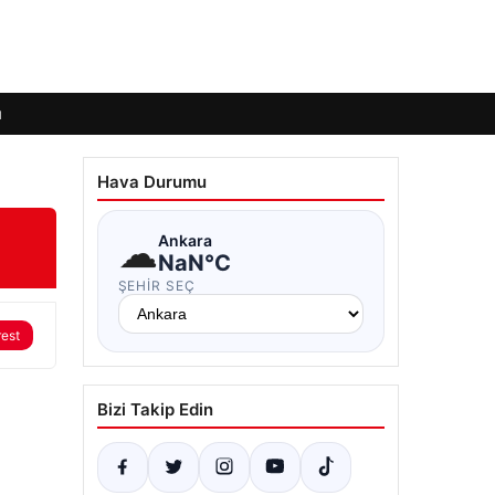
ı
Hava Durumu
☁
Ankara
NaN°C
ŞEHIR SEÇ
rest
Bizi Takip Edin