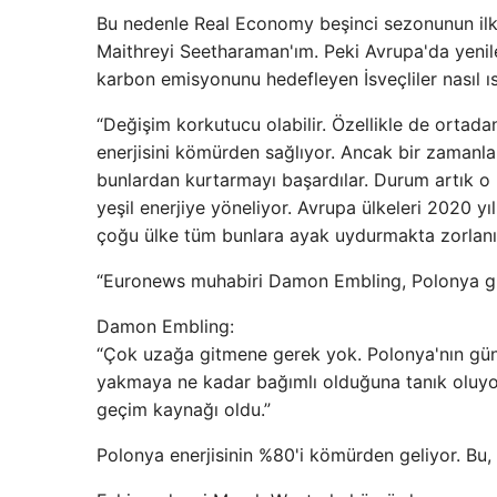
Bu nedenle Real Economy beşinci sezonunun ilk 
Maithreyi Seetharaman'ım. Peki Avrupa'da yenile
karbon emisyonunu hedefleyen İsveçliler nasıl ıs
“Değişim korkutucu olabilir. Özellikle de orta
enerjisini kömürden sağlıyor. Ancak bir zamanlar
bunlardan kurtarmayı başardılar. Durum artık o 
yeşil enerjiye yöneliyor. Avrupa ülkeleri 2020 y
çoğu ülke tüm bunlara ayak uydurmakta zorlanı
“Euronews muhabiri Damon Embling, Polonya gibi 
Damon Embling:
“Çok uzağa gitmene gerek yok. Polonya'nın güne
yakmaya ne kadar bağımlı olduğuna tanık oluyoru
geçim kaynağı oldu.”
Polonya enerjisinin %80'i kömürden geliyor. Bu