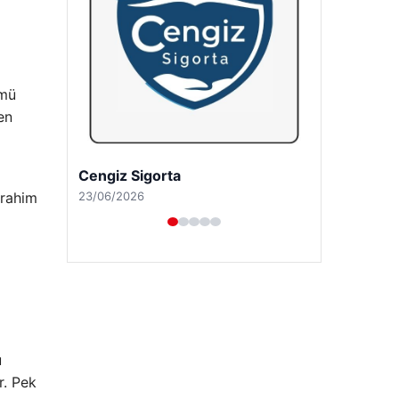
ümü
en
Hastaş Beton
26/05/2026
brahim
u
r. Pek