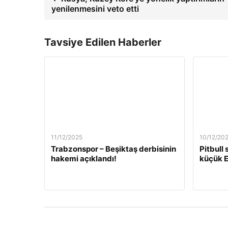
yenilenmesini veto etti
Tavsiye Edilen Haberler
11/12/2025
10/12/20
Trabzonspor – Beşiktaş derbisinin
Pitbull
hakemi açıklandı!
küçük E