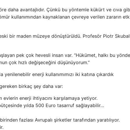
re daha avantajlıdır. Çünkü bu yöntemle kükürt ve cıva gib
 kömür kullanımından kaynaklanan çevreye verilen zararın etk
 eski bir maden müzeye dönüştürüldü. Profesör Piotr Skuba
 başlayan pek çok hevesli insan var. “Hükümet, halkı bu yönd
mun çok hızlı değişeceğini düşünüyorum.”
 yenilenebilir enerji kullanımımızı iki katına çıkardık
gereken birkaç şey daha var:
evlerin enerji ihtiyacını karşılamaya yetiyor.
bütçesinde yılda 500 Euro tasarruf sağlayabilir…
birinden fazlası Avrupalı ​​şirketler tarafından yaratılıyor.
r.