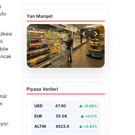
n
fır
Yan Manşet
ülkesi
ni
bile
 Ancak
05.08.2026
Enflasyon verileri ne
Piyasa Verileri
zaman açıklanacak?
ömür
2026 TÜİK mart ayı
ın
enflasyon verileri
USD
47.60
▲ +0.06%
EUR
55.08
▲ +0.11%
yor.
ALTIN
6523.9
▲ +0.43%