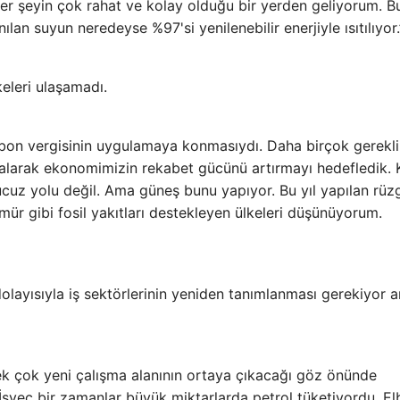
 her şeyin çok rahat ve kolay olduğu bir yerden geliyorum. 
ılan suyun neredeyse %97'si yenilenebilir enerjiyle ısıtılıyor.
eleri ulaşamadı.
rbon vergisinin uygulamaya konmasıydı. Daha birçok gerekli
i alarak ekonomimizin rekabet gücünü artırmayı hedefledik.
 ucuz yolu değil. Ama güneş bunu yapıyor. Bu yıl yapılan rüz
ür gibi fosil yakıtları destekleyen ülkeleri düşünüyorum.
dolayısıyla iş sektörlerinin yeniden tanımlanması gerekiyor 
k çok yeni çalışma alanının ortaya çıkacağı göz önünde
 İsveç bir zamanlar büyük miktarlarda petrol tüketiyordu. El