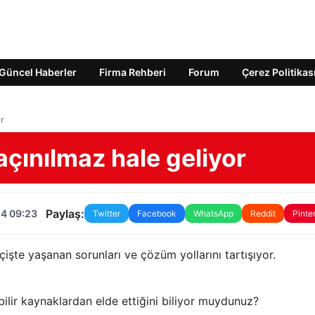
Güncel Haberler
Firma Rehberi
Forum
Çerez Politikas
or
kaçınılmaz hale geliyor
Paylaş:
24 09:23
Twitter
Facebook
WhatsApp
Reddit
Pinte
çişte yaşanan sorunları ve çözüm yollarını tartışıyor.
ebilir kaynaklardan elde ettiğini biliyor muydunuz?