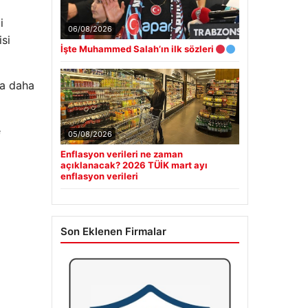
i
06/08/2026
isi
İşte Muhammed Salah’ın ilk sözleri
la daha
e
05/08/2026
Enflasyon verileri ne zaman
açıklanacak? 2026 TÜİK mart ayı
enflasyon verileri
Son Eklenen Firmalar