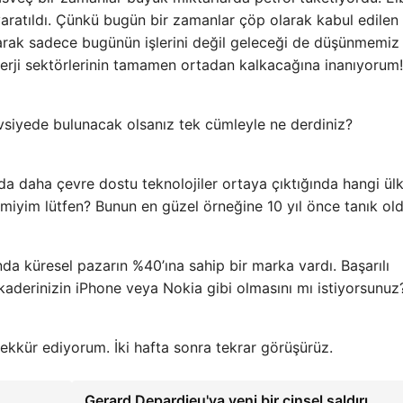
yaratıldı. Çünkü bugün bir zamanlar çöp olarak kabul edilen
 olarak sadece bugünün işlerini değil geleceği de düşünmemiz
nerji sektörlerinin tamamen ortadan kalkacağına inanıyorum!
avsiyede bulunacak olsanız tek cümleyle ne derdiniz?
a daha çevre dostu teknolojiler ortaya çıktığında hangi ülk
r miyim lütfen? Bunun en güzel örneğine 10 yıl önce tanık ol
ında küresel pazarın %40’ına sahip bir marka vardı. Başarılı
aderinizin iPhone veya Nokia gibi olmasını mı istiyorsunuz
şekkür ediyorum. İki hafta sonra tekrar görüşürüz.
Gerard Depardieu'ya yeni bir cinsel saldırı