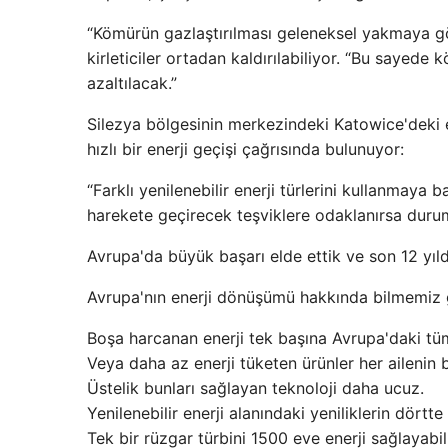
“Kömürün gazlaştırılması geleneksel yakmaya gö
kirleticiler ortadan kaldırılabiliyor. “Bu sayede
azaltılacak.”
Silezya bölgesinin merkezindeki Katowice'deki
hızlı bir enerji geçişi çağrısında bulunuyor:
“Farklı yenilenebilir enerji türlerini kullanmaya
harekete geçirecek teşviklere odaklanırsa duru
Avrupa'da büyük başarı elde ettik ve son 12 yılda
Avrupa'nın enerji dönüşümü hakkında bilmemiz 
Boşa harcanan enerji tek başına Avrupa'daki tüm 
Veya daha az enerji tüketen ürünler her ailenin 
Üstelik bunları sağlayan teknoloji daha ucuz.
Yenilenebilir enerji alanındaki yeniliklerin dörtte 
Tek bir rüzgar türbini 1500 eve enerji sağlayabili