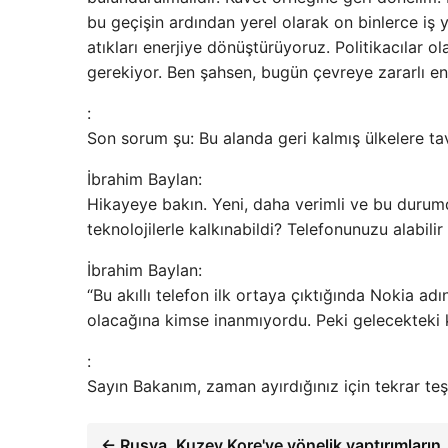
bu geçişin ardından yerel olarak on binlerce iş 
atıkları enerjiye dönüştürüyoruz. Politikacılar
gerekiyor. Ben şahsen, bugün çevreye zararlı e
:
Son sorum şu: Bu alanda geri kalmış ülkelere t
İbrahim Baylan:
Hikayeye bakın. Yeni, daha verimli ve bu durumd
teknolojilerle kalkınabildi? Telefonunuzu alabili
İbrahim Baylan:
“Bu akıllı telefon ilk ortaya çıktığında Nokia ad
olacağına kimse inanmıyordu. Peki gelecekteki k
:
Sayın Bakanım, zaman ayırdığınız için tekrar te
← Rusya, Kuzey Kore'ye yönelik yaptırımların