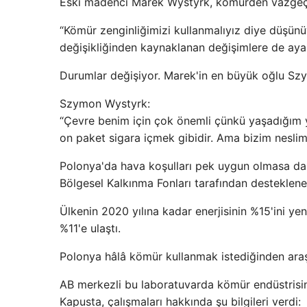
Eski madenci Marek Wystyrk, kömürden vazgeç
“Kömür zenginliğimizi kullanmalıyız diye düşünü
değişikliğinden kaynaklanan değişimlere de aya
Durumlar değişiyor. Marek'in en büyük oğlu Szym
Szymon Wystyrk:
“Çevre benim için çok önemli çünkü yaşadığım 
on paket sigara içmek gibidir. Ama bizim neslim
Polonya'da hava koşulları pek uygun olmasa da ba
Bölgesel Kalkınma Fonları tarafından desteklene
Ülkenin 2020 yılına kadar enerjisinin %15'ini ye
%11'e ulaştı.
Polonya hâlâ kömür kullanmak istediğinden araşt
AB merkezli bu laboratuvarda kömür endüstrisinde
Kapusta, çalışmaları hakkında şu bilgileri verdi: