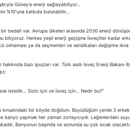
ârıyla Güney’e enerji sağlayabiliyor…
nin %10'una katkıda bulunabilir…
 bir bedeli var. Avrupa ülkeleri arasında 2030 enerji dönüş
nu biliyoruz. Herkes yeşil enerji geçişine İsveçliler kadar erk
ü olmaması ya da seçmenleri ve sendikaları değişime ikna
 hakkında bazı ipuçları var. Türk asıllı İsveç Enerji Bakanı İ
ız:
sne istedik… Sizin için ve İsveç için… Nedir bu?”
u kırsalındaki bir köyde doğdum. Büyüdüğüm yerde 3 erkek
le banyo yapmak her zaman zorlayıcıydı. Leğenlerdeki suy
ıkadık. Banyonun başında ve sonunda su çok sıcak olacaktı