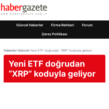
Güncel Haberler
Firma Rehberi
Forum
Çerez Politikası
Haberler
›
Güncel
›
Yeni ETF doğrudan “XRP” koduyla geliyor
Yeni ETF doğrudan
“XRP” koduyla geliyor