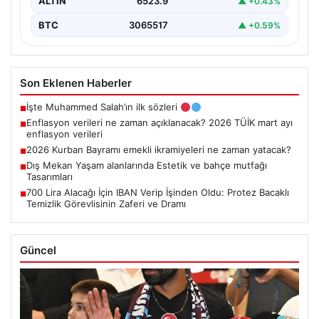
ALTIN
6523.9
▲ +0.43%
BTC
3065517
▲ +0.59%
Son Eklenen Haberler
İşte Muhammed Salah’ın ilk sözleri
■
Enflasyon verileri ne zaman açıklanacak? 2026 TÜİK mart ayı
■
enflasyon verileri
2026 Kurban Bayramı emekli ikramiyeleri ne zaman yatacak?
■
Dış Mekan Yaşam alanlarında Estetik ve bahçe mutfağı
■
Tasarımları
700 Lira Alacağı İçin IBAN Verip İşinden Oldu: Protez Bacaklı
■
Temizlik Görevlisinin Zaferi ve Dramı
Güncel