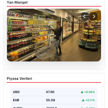
Yan Manşet
05.08.2026
Enflasyon verileri ne zaman
Piyasa Verileri
açıklanacak? 2026 TÜİK mart ayı
enflasyon verileri
USD
47.60
▲ +0.06%
EUR
55.08
▲ +0.11%