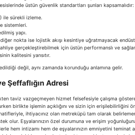
sislerinde üstün güvenlik standartları şunları kapsamalıdır:
ile sürekli izleme.
 sistemleri.
edilmiş yapı.
diğer nokta ise lojistik akışı kesintiye uğratmayacak endüst
/tahliye gerçekleştirebilmek için üstün performanslı ve sağl
nin kalitesini yansıtır.
 edildiği değil, aynı zamanda korunduğu anlamına gelir.
 Şeffaflığın Adresi
kten taviz vazgeçmeyen hizmet felsefesiyle çalışma göster
 birlikte işlemin açıklığını ve sizin için erişilebilirliğini ö
rnatifleriyle, ihtiyacınız olan metreküpü tam olarak belirleme
tek olur. Eşyalarınızın özel durumuna ve erişim yoğunluğun
mlerle hem intizamı hem de eşyalarınızın emniyetini teminat a