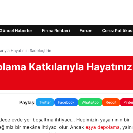
Güncel Haberler
Firma Rehberi
Forum
Çerez Politikas
arıyla Hayatınızı Sadeleştirin
lama Katkılarıyla Hayatınız
Paylaş:
Twitter
Facebook
WhatsApp
Reddit
Pinte
sadece evde yer boşaltma ihtiyacı… Hepimizin yaşamının bir
eğimiz bir mekâna ihtiyacı olur. Ancak
eşya depolama
, yaln