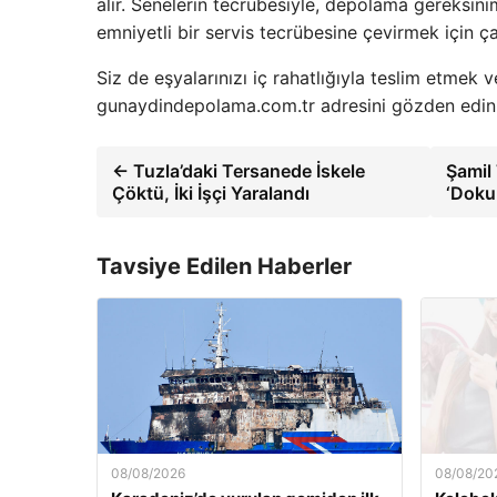
alır. Senelerin tecrübesiyle, depolama gereksinim
emniyetli bir servis tecrübesine çevirmek için ça
Siz de eşyalarınızı iç rahatlığıyla teslim etmek
gunaydindepolama.com.tr adresini gözden edin v
← Tuzla’daki Tersanede İskele
Şamil
Çöktü, İki İşçi Yaralandı
‘Doku
Tavsiye Edilen Haberler
08/08/2026
08/08/20