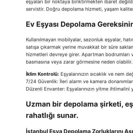
eşyaları bir noktaya biriktirmekten ibaret değildi
servistir. Doğru depolama hizmeti, yaşam kaliteni
Ev Eşyası Depolama Gereksini
Kullanılmayan mobilyalar, sezonluk eşyalar, hat
satışa çıkarmak yerine muvakkat bir süre sakla
hizmetleri devreye girer. Apartman bodrumları v
basmasına veya zarar görmesine neden olabilir.
İklim Kontrolü:
Eşyalarınızın sıcaklık ve nem değ
7/24 Güvenlik: İleri alarm ve kamera donanımlarıyl
Düzenli Envanter: Eşyalarınızın yitme ihtimalini 
Uzman bir depolama şirketi, eş
rahatlığı sunar.
İstanbul Eşya Depolama Zorluklarını A