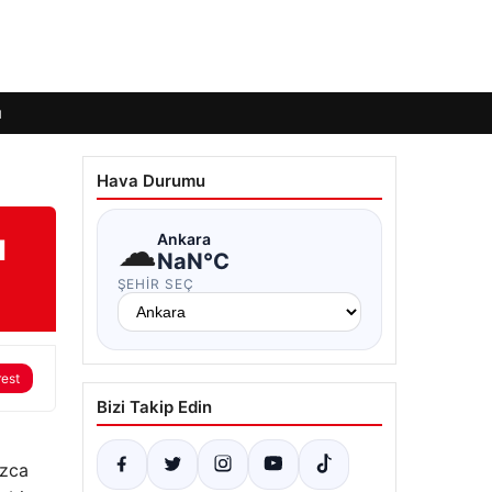
ı
Hava Durumu
ı
☁
Ankara
NaN°C
ŞEHIR SEÇ
rest
Bizi Takip Edin
ızca