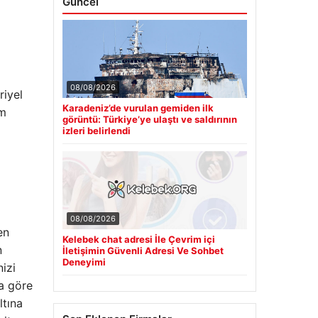
Güncel
08/08/2026
riyel
Karadeniz’de vurulan gemiden ilk
am
görüntü: Türkiye’ye ulaştı ve saldırının
izleri belirlendi
08/08/2026
en
Kelebek chat adresi İle Çevrim içi
n
İletişimin Güvenli Adresi Ve Sohbet
Deneyimi
nizi
a göre
ltına