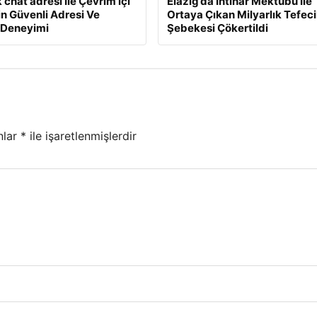
 chat adresi İle Çevrim içi
Elazığ’da İntihar Mektubu İle
min Güvenli Adresi Ve
Ortaya Çıkan Milyarlık Tefeci
 Deneyimi
Şebekesi Çökertildi
nlar
*
ile işaretlenmişlerdir