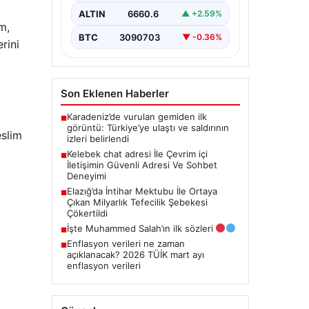
bir değer taşımaktadır. Halen
ALTIN
6660.6
▲ +2.59%
birçok…
m,
BTC
3090703
▼ -0.36%
rini
Son Eklenen Haberler
Karadeniz’de vurulan gemiden ilk
■
görüntü: Türkiye’ye ulaştı ve saldırının
eslim
izleri belirlendi
Kelebek chat adresi İle Çevrim içi
■
İletişimin Güvenli Adresi Ve Sohbet
Deneyimi
Elazığ’da İntihar Mektubu İle Ortaya
■
Çıkan Milyarlık Tefecilik Şebekesi
Çökertildi
İşte Muhammed Salah’ın ilk sözleri
■
Enflasyon verileri ne zaman
■
açıklanacak? 2026 TÜİK mart ayı
enflasyon verileri