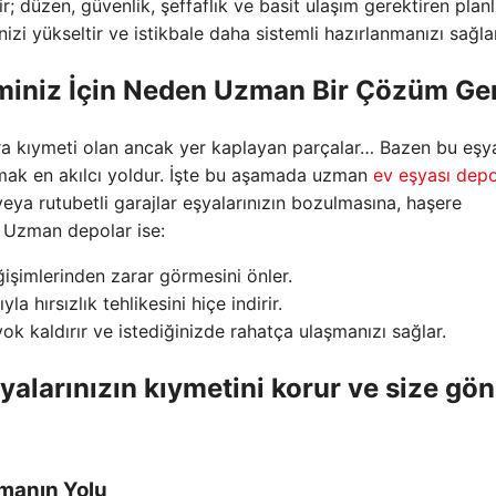
r; düzen, güvenlik, şeffaflık ve basit ulaşım gerektiren planlı
zi yükseltir ve istikbale daha sistemli hazırlanmanızı sağlar
miniz İçin Neden Uzman Bir Çözüm Ger
ıra kıymeti olan ancak yer kaplayan parçalar… Bazen bu eşya
mak en akılcı yoldur. İşte bu aşamada uzman
ev eşyası dep
eya rutubetli garajlar eşyalarınızın bozulmasına, haşere
 Uzman depolar ise:
işimlerinden zarar görmesini önler.
a hırsızlık tehlikesini hiçe indirir.
yok kaldırır ve istediğinizde rahatça ulaşmanızı sağlar.
yalarınızın kıymetini korur ve size gön
şmanın Yolu