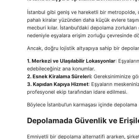
İstanbul gibi geniş ve hareketli bir metropold
pahalı kiralar yüzünden daha küçük evlere taşın
mecburi kılar. İstanbul’daki depolama zorlukları g
nedeniyle eşyalara erişim zorluğu çevresinde dö
Ancak, doğru lojistik altyapıya sahip bir depolam
1. Merkezi ve Ulaşılabilir Lokasyonlar
: Eşyaları
edebileceğiniz ana konumlar.
2. Esnek Kiralama Süreleri:
Gereksiniminize gör
3. Kapıdan Kapıya Hizmet
: Eşyaların meskenin
profesyonel ekip tarafından idare edilmesi.
Böylece İstanbul’un karmaşası içinde depolama a
Depolamada Güvenlik ve Erişileb
Emniyetli bir depolama alternatifi ararken, şirk