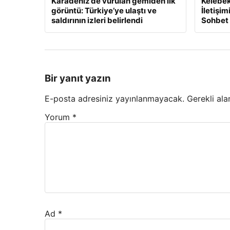
Karadeniz’de vurulan gemiden ilk
Kelebek
görüntü: Türkiye’ye ulaştı ve
İletişi
saldırının izleri belirlendi
Sohbet
Bir yanıt yazın
E-posta adresiniz yayınlanmayacak.
Gerekli ala
Yorum
*
Ad
*