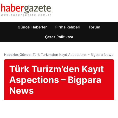
Güncel Haberler
Firma Rehberi
Forum
Çerez Politikası
Haberler
›
Güncel
›
Türk Turizm’den Kayıt Aspections – Bigpara News
Türk Turizm’den Kayıt
Aspections – Bigpara
News