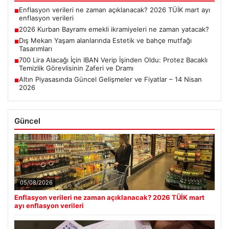
Enflasyon verileri ne zaman açıklanacak? 2026 TÜİK mart ayı
■
enflasyon verileri
2026 Kurban Bayramı emekli ikramiyeleri ne zaman yatacak?
■
Dış Mekan Yaşam alanlarında Estetik ve bahçe mutfağı
■
Tasarımları
700 Lira Alacağı İçin IBAN Verip İşinden Oldu: Protez Bacaklı
■
Temizlik Görevlisinin Zaferi ve Dramı
Altın Piyasasında Güncel Gelişmeler ve Fiyatlar – 14 Nisan
■
2026
Güncel
05/08/2026
Enflasyon verileri ne zaman açıklanacak? 2026 TÜİK mart
ayı enflasyon verileri