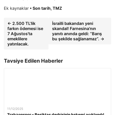
Ek kaynaklar
• Son tarih, TMZ
← 2.500 TL'lik
İsrailli bakandan yeni
farkın ödemesi ise
skandal! Farnesina'nın
7 Ağustos'ta
yanıtı anında geldi: “Barış
emeklilere
bu şekilde sağlanamaz”. →
yatırılacak.
Tavsiye Edilen Haberler
11/12/2025
Trabzonspor – Beşiktaş derbisinin hakemi açıklandı!