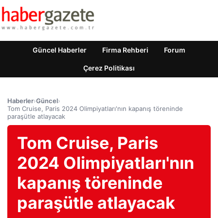
Güncel Haberler
Firma Rehberi
Forum
Çerez Politikası
Haberler
›
Güncel
›
Tom Cruise, Paris 2024 Olimpiyatları'nın kapanış töreninde
paraşütle atlayacak
Tom Cruise, Paris
2024 Olimpiyatları'nın
kapanış töreninde
paraşütle atlayacak