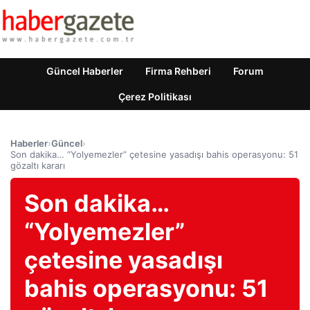
Güncel Haberler
Firma Rehberi
Forum
Çerez Politikası
Haberler
›
Güncel
›
Son dakika… “Yolyemezler” çetesine yasadışı bahis operasyonu: 51
gözaltı kararı
Son dakika…
“Yolyemezler”
çetesine yasadışı
bahis operasyonu: 51