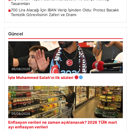
Tasarımları
700 Lira Alacağı İçin IBAN Verip İşinden Oldu: Protez Bacaklı
■
Temizlik Görevlisinin Zaferi ve Dramı
Güncel
06/08/2026
İşte Muhammed Salah’ın ilk sözleri
05/08/2026
Enflasyon verileri ne zaman açıklanacak? 2026 TÜİK mart
ayı enflasyon verileri