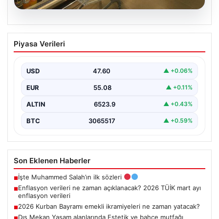
05.08.2026
Enflasyon verileri ne zaman
Piyasa Verileri
açıklanacak? 2026 TÜİK mart ayı
enflasyon verileri
USD
47.60
▲ +0.06%
EUR
55.08
▲ +0.11%
ALTIN
6523.9
▲ +0.43%
BTC
3065517
▲ +0.59%
Son Eklenen Haberler
İşte Muhammed Salah’ın ilk sözleri
■
Enflasyon verileri ne zaman açıklanacak? 2026 TÜİK mart ayı
■
enflasyon verileri
2026 Kurban Bayramı emekli ikramiyeleri ne zaman yatacak?
■
Dış Mekan Yaşam alanlarında Estetik ve bahçe mutfağı
■