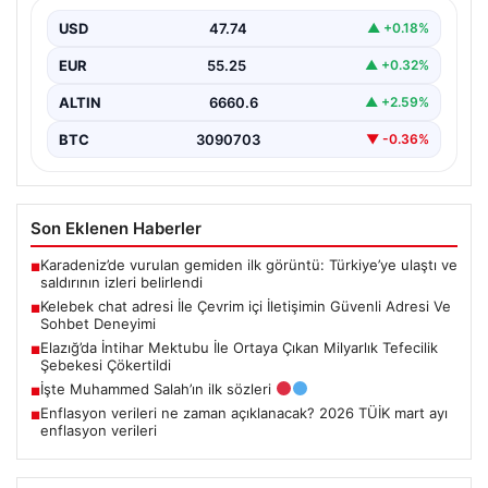
Deneyimi
USD
47.74
▲ +0.18%
Dijital çağında bireylerin seviyeli bir şekilde iletişim
sağlaması ciddi bir değer taşımaktadır. Halen birçok…
EUR
55.25
▲ +0.32%
ALTIN
6660.6
▲ +2.59%
BTC
3090703
▼ -0.36%
Son Eklenen Haberler
Karadeniz’de vurulan gemiden ilk görüntü: Türkiye’ye ulaştı ve
■
saldırının izleri belirlendi
Kelebek chat adresi İle Çevrim içi İletişimin Güvenli Adresi Ve
■
Sohbet Deneyimi
Elazığ’da İntihar Mektubu İle Ortaya Çıkan Milyarlık Tefecilik
■
Şebekesi Çökertildi
İşte Muhammed Salah’ın ilk sözleri
■
Enflasyon verileri ne zaman açıklanacak? 2026 TÜİK mart ayı
■
enflasyon verileri