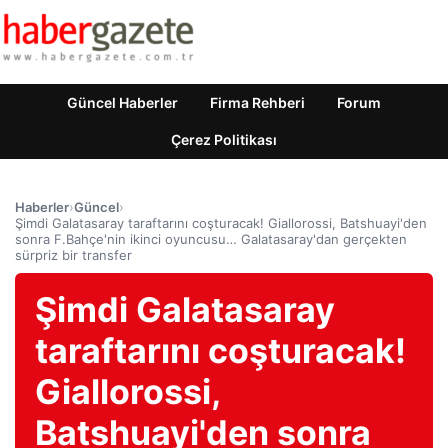
Güncel Haberler
Firma Rehberi
Forum
Çerez Politikası
Haberler
›
Güncel
›
Şimdi Galatasaray taraftarını coşturacak! Giallorossi, Batshuayi'den
sonra F.Bahçe'nin ikinci oyuncusu… Galatasaray'dan gerçekten
sürpriz bir transfer
Şimdi Galatasaray
taraftarını coşturacak!
Giallorossi,
Batshuayi'den sonra