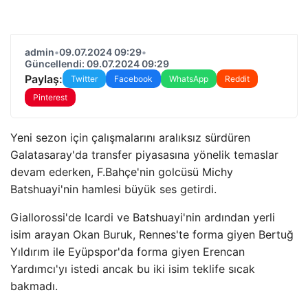
admin
•
09.07.2024 09:29
•
Güncellendi: 09.07.2024 09:29
Paylaş:
Twitter
Facebook
WhatsApp
Reddit
Pinterest
Yeni sezon için çalışmalarını aralıksız sürdüren
Galatasaray'da transfer piyasasına yönelik temaslar
devam ederken, F.Bahçe'nin golcüsü Michy
Batshuayi'nin hamlesi büyük ses getirdi.
Giallorossi'de Icardi ve Batshuayi'nin ardından yerli
isim arayan Okan Buruk, Rennes'te forma giyen Bertuğ
Yıldırım ile Eyüpspor'da forma giyen Erencan
Yardımcı'yı istedi ancak bu iki isim teklife sıcak
bakmadı.