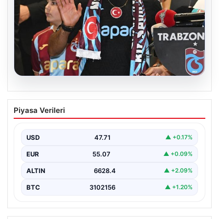
06.08.2026
İşte Muhammed Salah’ın ilk sözleri
Piyasa Verileri
USD
47.71
▲ +0.17%
EUR
55.07
▲ +0.09%
ALTIN
6628.4
▲ +2.09%
BTC
3102156
▲ +1.20%