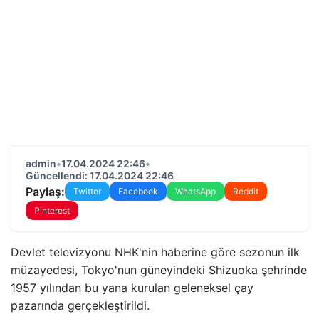
admin
•
17.04.2024 22:46
•
Güncellendi: 17.04.2024 22:46
Paylaş:
Twitter
Facebook
WhatsApp
Reddit
Pinterest
Devlet televizyonu NHK'nin haberine göre sezonun ilk
müzayedesi, Tokyo'nun güneyindeki Shizuoka şehrinde
1957 yılından bu yana kurulan geleneksel çay
pazarında gerçekleştirildi.