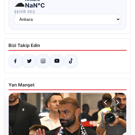
☁
NaN°C
ŞEHIR SEÇ
Bizi Takip Edin
Yan Manşet