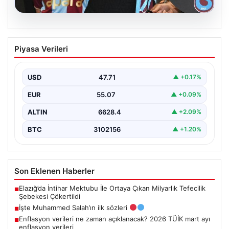
06.08.2026
İşte Muhammed Salah’ın ilk sözleri
Piyasa Verileri
USD
47.71
▲ +0.17%
EUR
55.07
▲ +0.09%
ALTIN
6628.4
▲ +2.09%
BTC
3102156
▲ +1.20%
Son Eklenen Haberler
Elazığ’da İntihar Mektubu İle Ortaya Çıkan Milyarlık Tefecilik
■
Şebekesi Çökertildi
İşte Muhammed Salah’ın ilk sözleri
■
Enflasyon verileri ne zaman açıklanacak? 2026 TÜİK mart ayı
■
enflasyon verileri