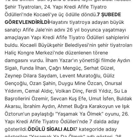
Şehir Tiyatroları, 24. Yapı Kredi Afife Tiyatro
Ödülleri'nde Kocaeli'ye üç ödülle döndü.
7 ŞUBEDE
GÖREVLENDİRİLDİ
Hayatını tiyatroya adayan büyük
sanatçı Afife Jale'nin adını 26 yıl boyunca yaşatmayı
amaçlayan Yapı Kredi Afife Tiyatro Ödülleri sahiplerini
buldu. Kocaeli Büyükşehir Belediyesi'nin şehir tiyatroları
Haliç Kongre Merkezi'nde düzenlenen törene
damgasını vurdu. İlham Yazar'ın yönettiği filmde Aydın
Sigalı, Funda İlhan, Çağrı Mengüç, Serhat Güzel,
Zeynep Dilara Saydam, Levent Muratoğlu, Güliz
Gençoğlu, Ozan Şahin, Duygu Mine Özcan, Onursal
Yıldırım, Cemal Aldıç, Volkan Dinç, Ferdi Yıldız, Su La
Başrollerini Özemir, Sevcan Kuş Efe, Umut İsfen, Buldak
Akarsu, İbrahim Aydın, Ahmet Buğra Karakoyun ve Işık
Öztorun'un paylaştığı “Yaşamak Ya Ölmek” oyunu, 26.
Yapı Kredi Afife Tiyatro Ödülleri'nde 7 dalda aday
gösterildi.
ÖDÜLÜ SİGALI ALDI
7 kategoride aday
gösterilen “Yaşamak Ya Da Ölmek” adlı gösteri, 26.