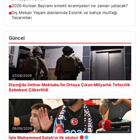
2026 Kurban Bayramı emekli ikramiyeleri ne zaman yatacak?
■
Dış Mekan Yaşam alanlarında Estetik ve bahçe mutfağı
■
Tasarımları
Güncel
07/08/2026
Elazığ’da İntihar Mektubu İle Ortaya Çıkan Milyarlık Tefecilik
Şebekesi Çökertildi
06/08/2026
İşte Muhammed Salah’ın ilk sözleri