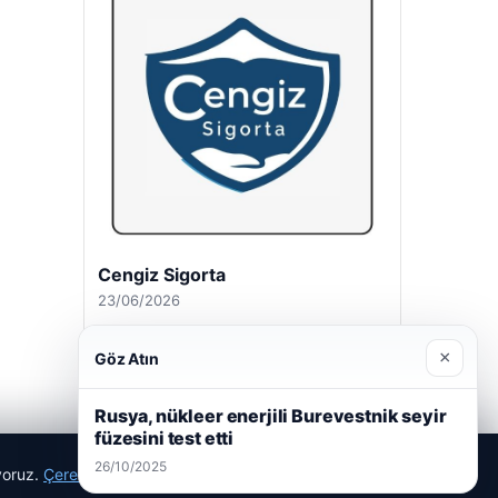
Cengiz Sigorta
23/06/2026
×
Göz Atın
Rusya, nükleer enerjili Burevestnik seyir
füzesini test etti
26/10/2025
ıyoruz.
Çerez Politikamız
Reddet
Kabul Et