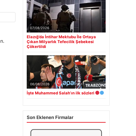
07/08/2026
Elazığ’da İntihar Mektubu İle Ortaya
n.
Çıkan Milyarlık Tefecilik Şebekesi
Çökertildi
06/08/2026
İşte Muhammed Salah’ın ilk sözleri
Son Eklenen Firmalar