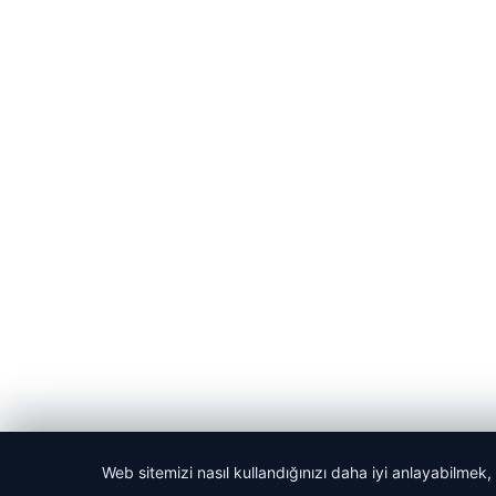
Web sitemizi nasıl kullandığınızı daha iyi anlayabilmek,
© 2026 Haber Gazete – En Güncel Haberler