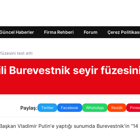
Güncel Haberler
Firma Rehberi
Forum
Çerez Politikas
füzesini test etti
li Burevestnik seyir füzesin
Paylaş:
Twitter
Facebook
WhatsApp
Reddit
Pinte
şkan Vladimir Putin'e yaptığı sunumda Burevestnik'in “14 