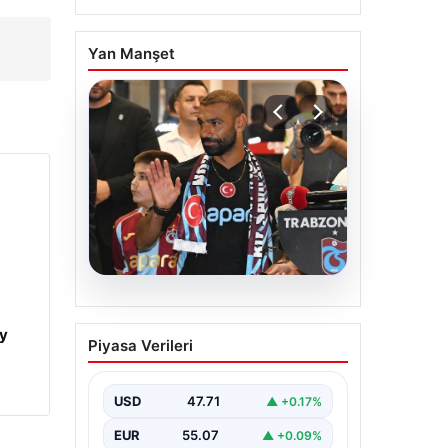
Yan Manşet
06.08.2026
İşte Muhammed Salah’ın
y
Piyasa Verileri
ilk sözleri
USD
47.71
▲ +0.17%
EUR
55.07
▲ +0.09%