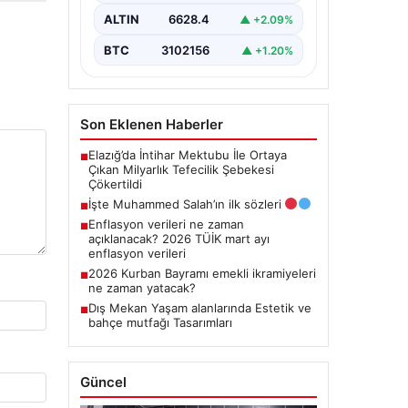
ALTIN
6628.4
▲ +2.09%
BTC
3102156
▲ +1.20%
Son Eklenen Haberler
Elazığ’da İntihar Mektubu İle Ortaya
■
Çıkan Milyarlık Tefecilik Şebekesi
Çökertildi
İşte Muhammed Salah’ın ilk sözleri
■
Enflasyon verileri ne zaman
■
açıklanacak? 2026 TÜİK mart ayı
enflasyon verileri
2026 Kurban Bayramı emekli ikramiyeleri
■
ne zaman yatacak?
Dış Mekan Yaşam alanlarında Estetik ve
■
bahçe mutfağı Tasarımları
Güncel