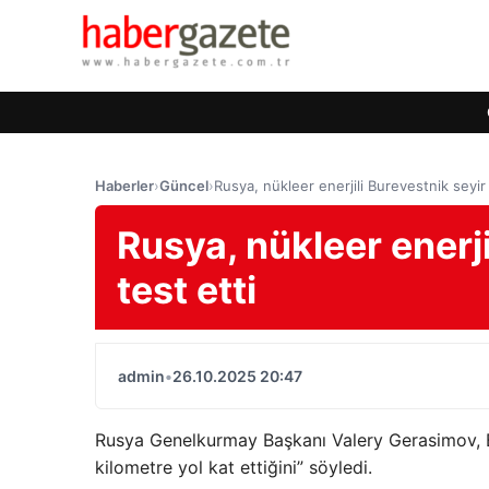
Haberler
›
Güncel
›
Rusya, nükleer enerjili Burevestnik seyir 
Rusya, nükleer enerji
test etti
admin
•
26.10.2025 20:47
Rusya Genelkurmay Başkanı Valery Gerasimov, Ba
kilometre yol kat ettiğini” söyledi.