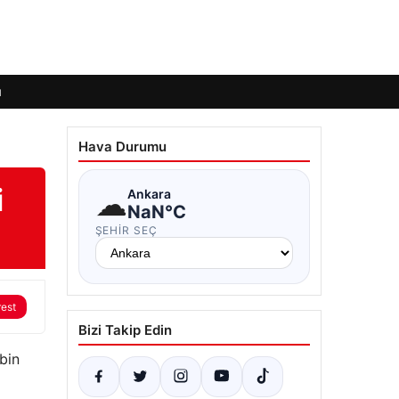
ı
Hava Durumu
i
☁
Ankara
NaN°C
ŞEHIR SEÇ
rest
Bizi Takip Edin
bin