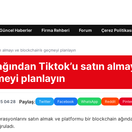
Güncel Haberler
Firma Rehberi
Forum
Çerez Politikas
n almayı ve blockchain’e geçmeyi planlayın
ağından Tiktok’u satın alma
eyi planlayın
Paylaş:
25 04:28
Twitter
Facebook
WhatsApp
Reddit
Pinte
rasyonlarını satın almak ve platformu bir blockchain ağınd
ruladı.