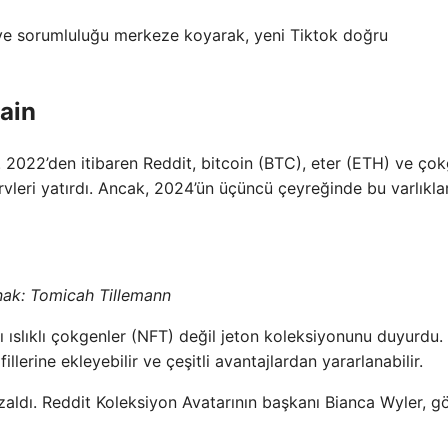
ık ve sorumluluğu merkeze koyarak, yeni Tiktok doğru
ain
. 2022’den itibaren Reddit, bitcoin (BTC), eter (ETH) ve ço
zervleri yatırdı. Ancak, 2024’ün üçüncü çeyreğinde bu varlıkla
nak:
Tomicah Tillemann
 ıslıklı çokgenler (NFT) değil jeton koleksiyonunu duyurdu.
fillerine ekleyebilir ve çeşitli avantajlardan yararlanabilir.
zaldı. Reddit Koleksiyon Avatarının başkanı Bianca Wyler, gö