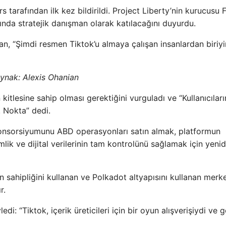
s tarafından ilk kez bildirildi. Project Liberty’nin kurucusu 
nda stratejik danışman olarak katılacağını duyurdu.
n, “Şimdi resmen Tiktok’u almaya çalışan insanlardan biriy
ynak:
Alexis Ohanian
in kitlesine sahip olması gerektiğini vurguladı ve “Kullanıcıları
ı. Nokta” dedi.
konsorsiyumunu ABD operasyonları satın almak, platformun
mlik ve dijital verilerinin tam kontrolünü sağlamak için yeni
inin sahipliğini kullanan ve Polkadot altyapısını kullanan merk
r.
di: “Tiktok, içerik üreticileri için bir oyun alışverişiydi ve 