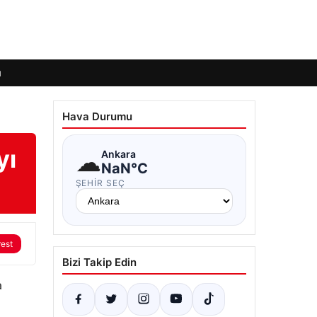
ı
Hava Durumu
yı
☁
Ankara
NaN°C
ŞEHIR SEÇ
rest
Bizi Takip Edin
a