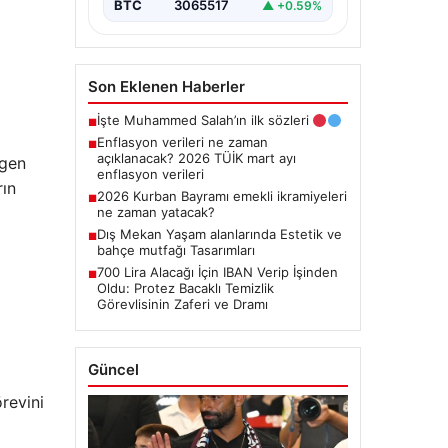
BTC
3065517
▲ +0.59%
Son Eklenen Haberler
İşte Muhammed Salah’ın ilk sözleri
■
Enflasyon verileri ne zaman
■
açıklanacak? 2026 TÜİK mart ayı
kgen
enflasyon verileri
rın
2026 Kurban Bayramı emekli ikramiyeleri
■
ne zaman yatacak?
Dış Mekan Yaşam alanlarında Estetik ve
■
bahçe mutfağı Tasarımları
700 Lira Alacağı İçin IBAN Verip İşinden
■
Oldu: Protez Bacaklı Temizlik
Görevlisinin Zaferi ve Dramı
Güncel
revini