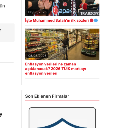
’ün
06/08/2026
İşte Muhammed Salah’ın ilk sözleri
r
05/08/2026
Enflasyon verileri ne zaman
açıklanacak? 2026 TÜİK mart ayı
enflasyon verileri
Son Eklenen Firmalar
y