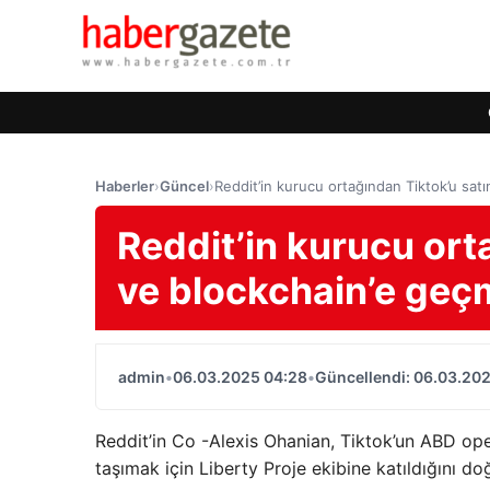
Haberler
›
Güncel
›
Reddit’in kurucu ortağından Tiktok’u satı
Reddit’in kurucu ort
ve blockchain’e geçm
admin
•
06.03.2025 04:28
•
Güncellendi: 06.03.20
Reddit’in Co -Alexis Ohanian, Tiktok’un ABD ope
taşımak için Liberty Proje ekibine katıldığını doğ