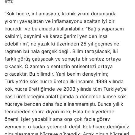
etti:
“Kök hücre, inflamasyon, kronik yıkım durumunda
yıkımı yavaşlatan ve inflamasyonu azaltan iyi bir
hücredir ve bu amaçla kullanılabilir. “Bağış yaparsam
kalbimi, beynimi ve karaciğerimi yeniden inşa
edebilirim”, ne yazık ki üzerinden 25 yıl geçmesine
rağmen bu hala gerçek değil. Bilim tartışılacak, iki
farklı görüş çatışacak ve sonuçta bir sentez ortaya
çıkacak. O zaman o sentezin antisentezi ortaya
çıkacaktır. Bu bilimdir. Yani benim deneyimim;
Türkiye'de kök hücre üreten ilk insanım. 1999 yılında
kök hücre ürettiğimde ve 2003 yılında tüm Türkiye'ye
nasıl üretileceğini anlattığımda o dönemde kimse kök
hücreye benden daha fazla inanmamıştı. Bunca yıllık
tecrübeden sonra diyorum ki; Hala belli yerlerde
önemli işler yapabilir ama ona çok fazla görev
vermeyin, o kadar yetenekli değil. Kök hücre dediğimiz
olgunlaşmamış hücreye güvendik. Artık olgun hücreleri,