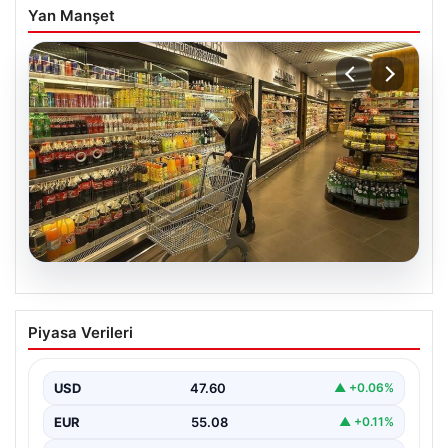
Yan Manşet
05.08.2026
Enflasyon verileri ne zaman
Piyasa Verileri
açıklanacak? 2026 TÜİK mart ayı
enflasyon verileri
USD
47.60
▲ +0.06%
EUR
55.08
▲ +0.11%