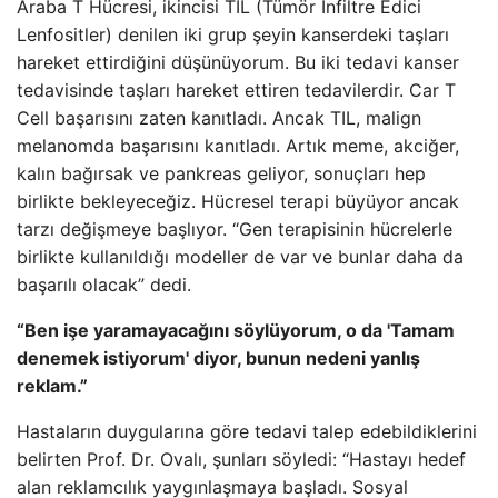
Araba T Hücresi, ikincisi TIL (Tümör İnfiltre Edici
Lenfositler) denilen iki grup şeyin kanserdeki taşları
hareket ettirdiğini düşünüyorum. Bu iki tedavi kanser
tedavisinde taşları hareket ettiren tedavilerdir. Car T
Cell başarısını zaten kanıtladı. Ancak TIL, malign
melanomda başarısını kanıtladı. Artık meme, akciğer,
kalın bağırsak ve pankreas geliyor, sonuçları hep
birlikte bekleyeceğiz. Hücresel terapi büyüyor ancak
tarzı değişmeye başlıyor. “Gen terapisinin hücrelerle
birlikte kullanıldığı modeller de var ve bunlar daha da
başarılı olacak” dedi.
“Ben işe yaramayacağını söylüyorum, o da 'Tamam
denemek istiyorum' diyor, bunun nedeni yanlış
reklam.”
Hastaların duygularına göre tedavi talep edebildiklerini
belirten Prof. Dr. Ovalı, şunları söyledi: “Hastayı hedef
alan reklamcılık yaygınlaşmaya başladı. Sosyal