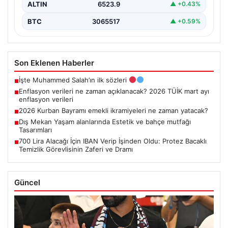
ALTIN
6523.9
▲ +0.43%
BTC
3065517
▲ +0.59%
Son Eklenen Haberler
İşte Muhammed Salah’ın ilk sözleri
■
Enflasyon verileri ne zaman açıklanacak? 2026 TÜİK mart ayı
■
enflasyon verileri
2026 Kurban Bayramı emekli ikramiyeleri ne zaman yatacak?
■
Dış Mekan Yaşam alanlarında Estetik ve bahçe mutfağı
■
Tasarımları
700 Lira Alacağı İçin IBAN Verip İşinden Oldu: Protez Bacaklı
■
Temizlik Görevlisinin Zaferi ve Dramı
Güncel