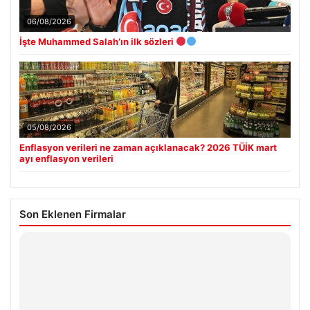
06/08/2026
İşte Muhammed Salah’ın ilk sözleri
05/08/2026
Enflasyon verileri ne zaman açıklanacak? 2026 TÜİK mart
ayı enflasyon verileri
Son Eklenen Firmalar
Hastaş Beton
26/05/2026