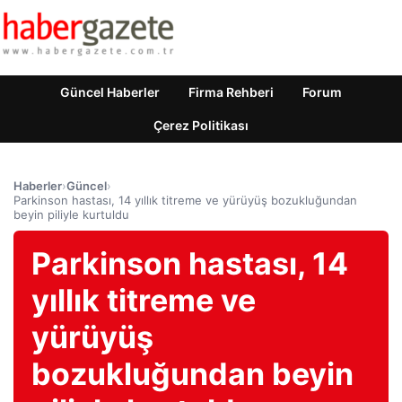
Güncel Haberler
Firma Rehberi
Forum
Çerez Politikası
Haberler
›
Güncel
›
Parkinson hastası, 14 yıllık titreme ve yürüyüş bozukluğundan
beyin piliyle kurtuldu
Parkinson hastası, 14
yıllık titreme ve
yürüyüş
bozukluğundan beyin