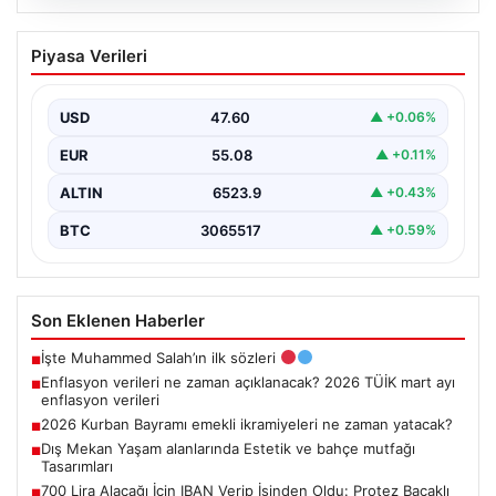
05.08.2026
Enflasyon verileri ne zaman
Piyasa Verileri
açıklanacak? 2026 TÜİK mart ayı
enflasyon verileri
USD
47.60
▲ +0.06%
EUR
55.08
▲ +0.11%
ALTIN
6523.9
▲ +0.43%
BTC
3065517
▲ +0.59%
Son Eklenen Haberler
İşte Muhammed Salah’ın ilk sözleri
■
Enflasyon verileri ne zaman açıklanacak? 2026 TÜİK mart ayı
■
enflasyon verileri
2026 Kurban Bayramı emekli ikramiyeleri ne zaman yatacak?
■
Dış Mekan Yaşam alanlarında Estetik ve bahçe mutfağı
■
Tasarımları
700 Lira Alacağı İçin IBAN Verip İşinden Oldu: Protez Bacaklı
■