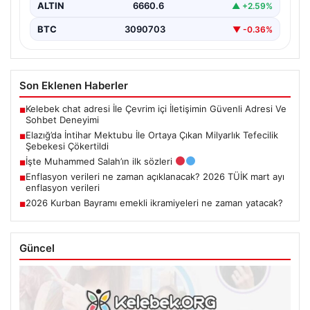
ALTIN
6660.6
▲ +2.59%
BTC
3090703
▼ -0.36%
Son Eklenen Haberler
Kelebek chat adresi İle Çevrim içi İletişimin Güvenli Adresi Ve
■
Sohbet Deneyimi
Elazığ’da İntihar Mektubu İle Ortaya Çıkan Milyarlık Tefecilik
■
Şebekesi Çökertildi
İşte Muhammed Salah’ın ilk sözleri
■
Enflasyon verileri ne zaman açıklanacak? 2026 TÜİK mart ayı
■
enflasyon verileri
2026 Kurban Bayramı emekli ikramiyeleri ne zaman yatacak?
■
Güncel