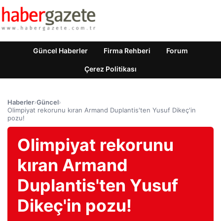
Güncel Haberler
Firma Rehberi
Forum
Çerez Politikası
Haberler
›
Güncel
›
Olimpiyat rekorunu kıran Armand Duplantis'ten Yusuf Dikeç'in
pozu!
Olimpiyat rekorunu
kıran Armand
Duplantis'ten Yusuf
Dikeç'in pozu!