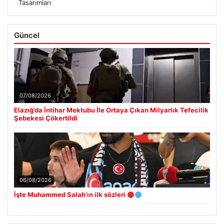
Tasarımları
Güncel
07/08/2026
Elazığ’da İntihar Mektubu İle Ortaya Çıkan Milyarlık Tefecilik
Şebekesi Çökertildi
06/08/2026
İşte Muhammed Salah’ın ilk sözleri