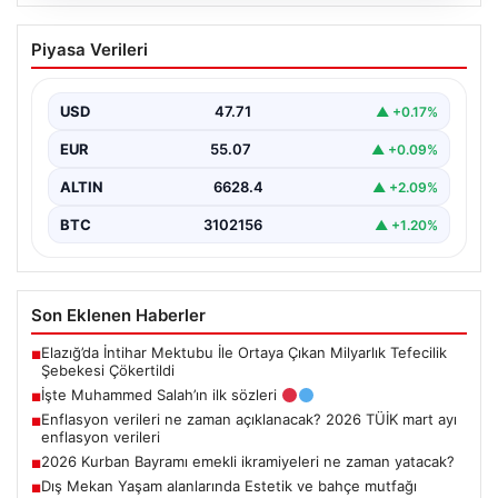
06.08.2026
İşte Muhammed Salah’ın ilk sözleri
Piyasa Verileri
USD
47.71
▲ +0.17%
EUR
55.07
▲ +0.09%
ALTIN
6628.4
▲ +2.09%
BTC
3102156
▲ +1.20%
Son Eklenen Haberler
Elazığ’da İntihar Mektubu İle Ortaya Çıkan Milyarlık Tefecilik
■
Şebekesi Çökertildi
İşte Muhammed Salah’ın ilk sözleri
■
Enflasyon verileri ne zaman açıklanacak? 2026 TÜİK mart ayı
■
enflasyon verileri
2026 Kurban Bayramı emekli ikramiyeleri ne zaman yatacak?
■
Dış Mekan Yaşam alanlarında Estetik ve bahçe mutfağı
■