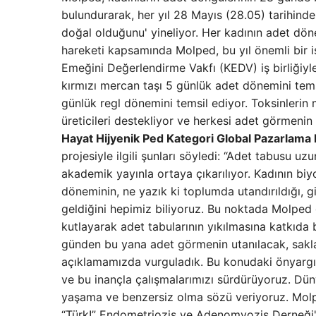
bulundurarak, her yıl 28 Mayıs (28.05) tarihind
doğal olduğunu' yineliyor. Her kadının adet dön
hareketi kapsamında Molped, bu yıl önemli bir işb
Emeğini Değerlendirme Vakfı (KEDV) iş birliğiyl
kırmızı mercan taşı 5 günlük adet dönemini tems
günlük regl dönemini temsil ediyor. Toksinlerin 
üreticileri destekliyor ve herkesi adet görmeni
Hayat Hijyenik Ped Kategori Global Pazarlama
projesiyle ilgili şunları söyledi: “Adet tabusu uz
akademik yayınla ortaya çıkarılıyor. Kadının biy
döneminin, ne yazık ki toplumda utandırıldığı, g
geldiğini hepimiz biliyoruz. Bu noktada Molped
kutlayarak adet tabularının yıkılmasına katkıd
günden bu yana adet görmenin utanılacak, sakla
açıklamamızda vurguladık. Bu konudaki önyargıl
ve bu inançla çalışmalarımızı sürdürüyoruz. Dün
yaşama ve benzersiz olma sözü veriyoruz. Molp
“Türk!” Endometriozis ve Adenomyozis Derneği'n