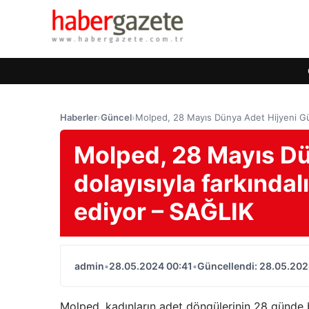
Haberler
›
Güncel
›
Molped, 28 Mayıs Dünya Adet Hijyeni Gün
Molped, 28 Mayıs Dü
dolayısıyla farkında
ediyor – SAĞLIK
admin
•
28.05.2024 00:41
•
Güncellendi: 28.05.202
Molped, kadınların adet döngülerinin 28 günde 