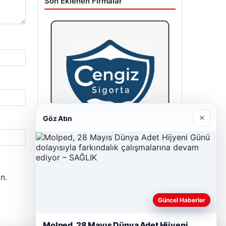
Son Eklenen Firmalar
×
Göz Atın
Cengiz Sigorta
23/06/2026
n.
Güncel Haberler
Molped, 28 Mayıs Dünya Adet Hijyeni