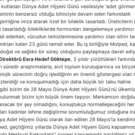
e kutlanan Dünya Adet Hijyeni Günü vesilesiyle 'adet görmen
eminin benzersiz olduğu bilinciyle devam eden farkındalık
irliğine imza atarak özel bir bileklik tasarladı. Üreticilerin
e tasarladığı bilekliklerde hormonları dengelemeye yardımcı
il ederken, vücudun temizlenmesine yardımcı olan sitrin taş
miktarı kalan 23 günü temsil eder. Bu iş birliğiyle Molped, k
n doğal ve sağlıklı bir süreç olduğunu paylaşmaya davet edi
 Direktörü Esra Hedef Göktepe
, 3 yıldır yürüttükleri farkınd
un süredir araştırmalarla, sivil toplum kuruluşlarınca ve birço
olojik sürecinin doğru işlediğinin en önemli göstergesi olan 
izlendiği ve konuşulmadığı için daha büyük bir tabu haline
 gibi bizim de 28 Mayıs Dünya Adet Hijyeni Günü'nü ülkemi
a bulunmak bizim için büyük önem taşıyor. Markamızın doğd
nacak bir şey olmadığını, konuştukça normalleşeceğini her
arı kadınlar lehine değiştirme sorumluluğumuz olduğuna in
ya Adet Hijyeni Günü olarak ilan edilen 28 Mayıs'ta kendimi
ed, geçtiğimiz yıllarda Dünya Adet Hijyeni Günü kapsamın
in Mestrual Farkındalık” projesi kapsamında geçtiğimiz yıl