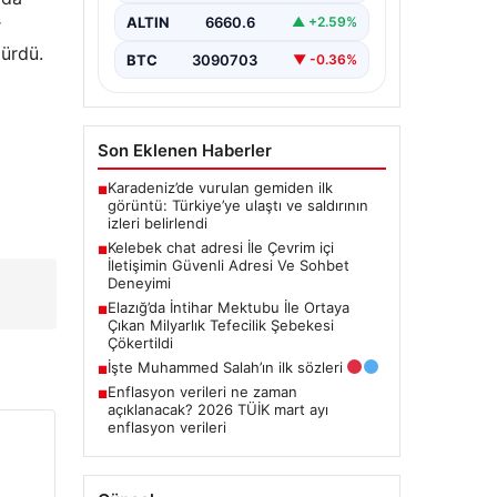
bir değer taşımaktadır. Halen
ALTIN
6660.6
▲ +2.59%
r
birçok…
dürdü.
BTC
3090703
▼ -0.36%
Son Eklenen Haberler
Karadeniz’de vurulan gemiden ilk
■
görüntü: Türkiye’ye ulaştı ve saldırının
izleri belirlendi
Kelebek chat adresi İle Çevrim içi
■
İletişimin Güvenli Adresi Ve Sohbet
Deneyimi
Elazığ’da İntihar Mektubu İle Ortaya
■
Çıkan Milyarlık Tefecilik Şebekesi
Çökertildi
İşte Muhammed Salah’ın ilk sözleri
■
Enflasyon verileri ne zaman
■
açıklanacak? 2026 TÜİK mart ayı
enflasyon verileri