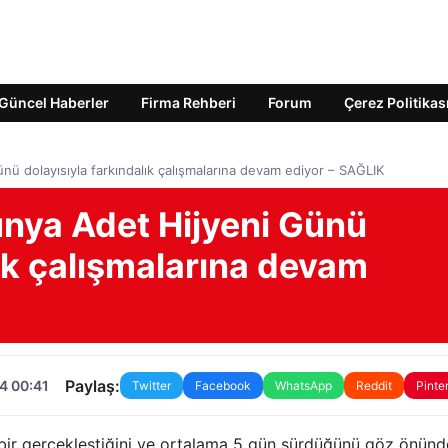
Güncel Haberler
Firma Rehberi
Forum
Çerez Politikas
ü dolayısıyla farkındalık çalışmalarına devam ediyor – SAĞLIK
nya Adet Hijyeni Günü
lık çalışmalarına devam
Paylaş:
4 00:41
Twitter
Facebook
WhatsApp
Reddit
Pinte
bir gerçekleştiğini ve ortalama 5 gün sürdüğünü göz önünd