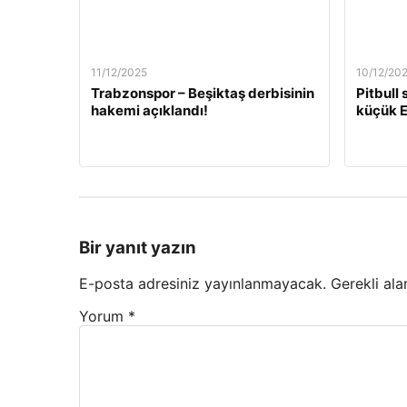
11/12/2025
10/12/20
Trabzonspor – Beşiktaş derbisinin
Pitbull
hakemi açıklandı!
küçük E
Bir yanıt yazın
E-posta adresiniz yayınlanmayacak.
Gerekli ala
Yorum
*