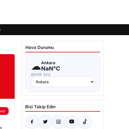
ı
Hava Durumu
☁
Ankara
NaN°C
ŞEHIR SEÇ
Bizi Takip Edin
rest
e