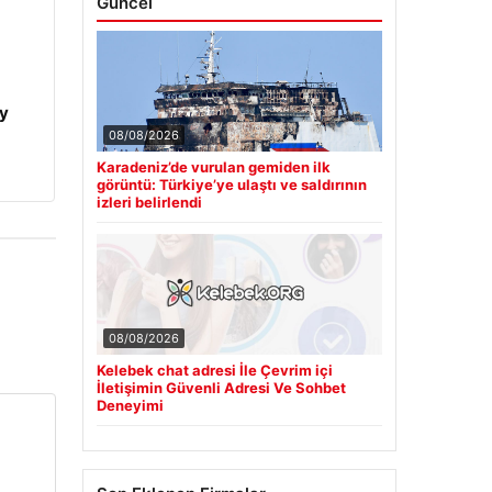
Güncel
y
08/08/2026
Karadeniz’de vurulan gemiden ilk
görüntü: Türkiye’ye ulaştı ve saldırının
izleri belirlendi
08/08/2026
Kelebek chat adresi İle Çevrim içi
İletişimin Güvenli Adresi Ve Sohbet
Deneyimi