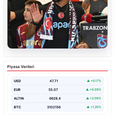
06.08.2026
İşte Muhammed Salah’ın ilk sözleri
Piyasa Verileri
USD
47.71
▲ +0.17%
EUR
55.07
▲ +0.09%
ALTIN
6628.4
▲ +2.09%
BTC
3102156
▲ +1.20%