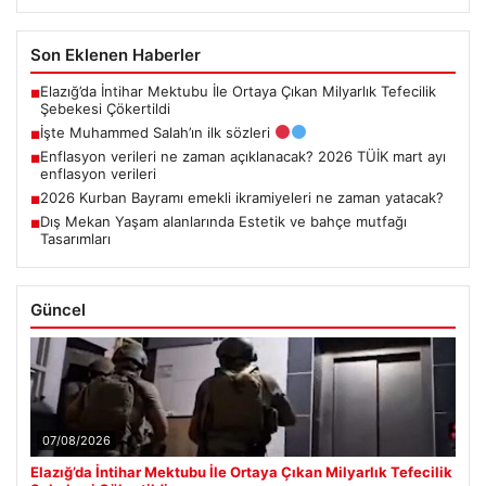
Son Eklenen Haberler
Elazığ’da İntihar Mektubu İle Ortaya Çıkan Milyarlık Tefecilik
■
Şebekesi Çökertildi
İşte Muhammed Salah’ın ilk sözleri
■
Enflasyon verileri ne zaman açıklanacak? 2026 TÜİK mart ayı
■
enflasyon verileri
2026 Kurban Bayramı emekli ikramiyeleri ne zaman yatacak?
■
Dış Mekan Yaşam alanlarında Estetik ve bahçe mutfağı
■
Tasarımları
Güncel
07/08/2026
Elazığ’da İntihar Mektubu İle Ortaya Çıkan Milyarlık Tefecilik