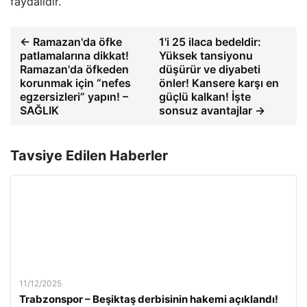
faydalıdır.
← Ramazan'da öfke
1'i 25 ilaca bedeldir:
patlamalarına dikkat!
Yüksek tansiyonu
Ramazan'da öfkeden
düşürür ve diyabeti
korunmak için “nefes
önler! Kansere karşı en
egzersizleri” yapın! –
güçlü kalkan! İşte
SAĞLIK
sonsuz avantajlar →
Tavsiye Edilen Haberler
11/12/2025
Trabzonspor – Beşiktaş derbisinin hakemi açıklandı!