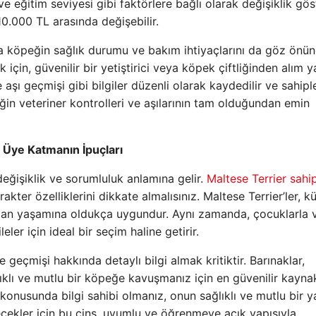
e eğitim seviyesi gibi faktörlere bağlı olarak değişiklik göst
 10.000 TL arasında değişebilir.
sıra köpeğin sağlık durumu ve bakım ihtiyaçlarını da göz önü
 için, güvenilir bir yetiştirici veya köpek çiftliğinden alım
aşı geçmişi gibi bilgiler düzenli olarak kaydedilir ve sahi
eğin veteriner kontrolleri ve aşılarının tam olduğundan emin
r Üye Katmanın İpuçları
eğişiklik ve sorumluluk anlamına gelir.
Maltese Terrier sah
akter özelliklerini dikkate almalısınız. Maltese Terrier’ler, k
man yaşamına oldukça uygundur. Aynı zamanda, çocuklarla 
eler için ideal bir seçim haline getirir.
eçmişi hakkında detaylı bilgi almak kritiktir. Barınaklar,
ağlıklı ve mutlu bir köpeğe kavuşmanız için en güvenilir kaynak
 konusunda bilgi sahibi olmanız, onun sağlıklı ve mutlu bir 
ecekler için bu cins, uyumlu ve öğrenmeye açık yapısıyla