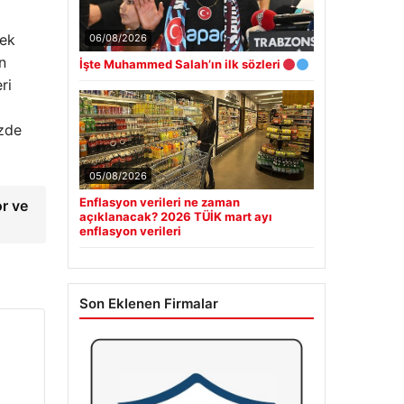
mek
06/08/2026
n
İşte Muhammed Salah’ın ilk sözleri
ri
izde
05/08/2026
Enflasyon verileri ne zaman
or ve
açıklanacak? 2026 TÜİK mart ayı
enflasyon verileri
Son Eklenen Firmalar