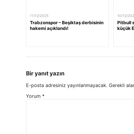
11/12/2025
10/12/20
Trabzonspor – Beşiktaş derbisinin
Pitbull
hakemi açıklandı!
küçük E
Bir yanıt yazın
E-posta adresiniz yayınlanmayacak.
Gerekli ala
Yorum
*