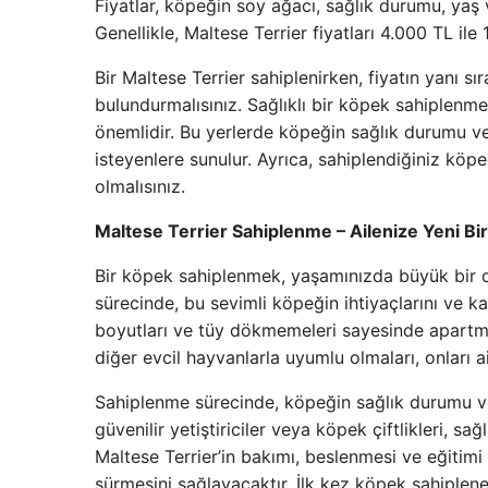
Fiyatlar, köpeğin soy ağacı, sağlık durumu, yaş v
Genellikle, Maltese Terrier fiyatları 4.000 TL ile
Bir Maltese Terrier sahiplenirken, fiyatın yanı 
bulundurmalısınız. Sağlıklı bir köpek sahiplenmek
önemlidir. Bu yerlerde köpeğin sağlık durumu ve 
isteyenlere sunulur. Ayrıca, sahiplendiğiniz köp
olmalısınız.
Maltese Terrier Sahiplenme – Ailenize Yeni Bi
Bir köpek sahiplenmek, yaşamınızda büyük bir d
sürecinde, bu sevimli köpeğin ihtiyaçlarını ve kar
boyutları ve tüy dökmemeleri sayesinde apart
diğer evcil hayvanlarla uyumlu olmaları, onları ail
Sahiplenme sürecinde, köpeğin sağlık durumu ve g
güvenilir yetiştiriciler veya köpek çiftlikleri, s
Maltese Terrier’in bakımı, beslenmesi ve eğitimi
sürmesini sağlayacaktır. İlk kez köpek sahiplen