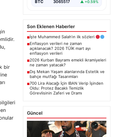
BTC
3065517
▲ +0.59%
Son Eklenen Haberler
ğin
İşte Muhammed Salah’ın ilk sözleri
■
mlidir.
Enflasyon verileri ne zaman
■
Bu,
açıklanacak? 2026 TÜİK mart ayı
enflasyon verileri
2026 Kurban Bayramı emekli ikramiyeleri
■
ne zaman yatacak?
k bir
Dış Mekan Yaşam alanlarında Estetik ve
■
rine
bahçe mutfağı Tasarımları
arı
700 Lira Alacağı İçin IBAN Verip İşinden
■
Oldu: Protez Bacaklı Temizlik
Görevlisinin Zaferi ve Dramı
lgileri
den
Güncel
onular