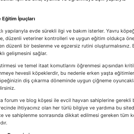
Eğitim İpuçları
ı yapılarıyla evde sürekli ilgi ve bakım isterler. Yavru köpe
e, düzenli veteriner kontrolleri ve uygun eğitim oldukça öne
ren düzenli bir beslenme ve egzersiz rutini oluşturmalısınız. 
lı gelişmesini sağlar.
ştirmesi ve temel itaat komutlarını öğrenmesi açısından kriti
enmeye hevesli köpeklerdir, bu nedenle erken yaşta eğitimle
 köpeğinizin diş çıkarma döneminde uygun çiğneme oyuncakl
irsiniz.
 forum ve blog köşesi ile evcil hayvan sahiplerine gerekli bi
ecinde ihtiyacınız olan her türlü bilgiye ve yardıma bu site
nce ve sahiplenme sonrasında dikkat edilmesi gereken tüm k
dır.