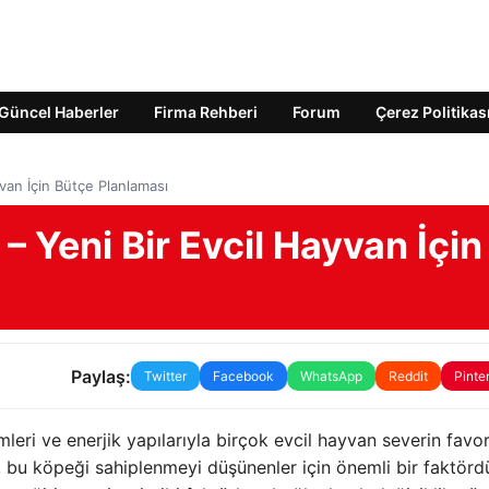
Güncel Haberler
Firma Rehberi
Forum
Çerez Politikas
yvan İçin Bütçe Planlaması
 – Yeni Bir Evcil Hayvan İçin
Paylaş:
Twitter
Facebook
WhatsApp
Reddit
Pinte
leri ve enerjik yapılarıyla birçok evcil hayvan severin favor
bu köpeği sahiplenmeyi düşünenler için önemli bir faktördü