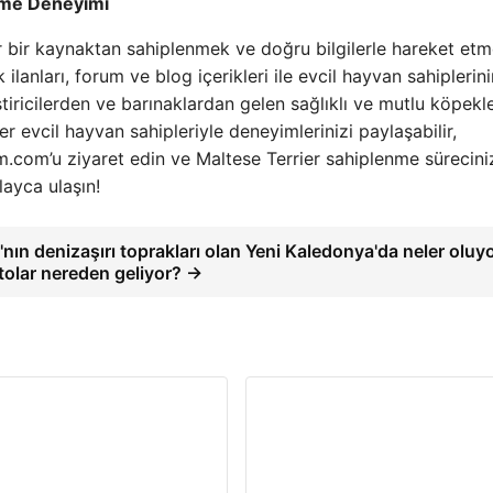
enme Deneyimi
r bir kaynaktan sahiplenmek ve doğru bilgilerle hareket et
anları, forum ve blog içerikleri ile evcil hayvan sahiplerini
iştiricilerden ve barınaklardan gelen sağlıklı ve mutlu köpekle
 evcil hayvan sahipleriyle deneyimlerinizi paylaşabilir,
am.com’u ziyaret edin ve Maltese Terrier sahiplenme sürecin
ayca ulaşın!
'nın denizaşırı toprakları olan Yeni Kaledonya'da neler oluy
tolar nereden geliyor? →