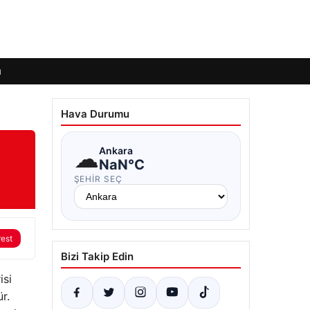
ı
Hava Durumu
☁
Ankara
NaN°C
ŞEHIR SEÇ
rest
Bizi Takip Edin
isi
r.