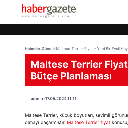
Haberler
›
Güncel
›
Maltese Terrier Fiyat – Yeni Bir Evcil Ha
Maltese Terrier Fiyat
Bütçe Planlaması
admin
•
17.05.2024 11:11
Maltese Terrier, küçük boyutları, sevimli görünüm
olmayı başarmıştır.
Maltese Terrier fiyat
konusu, 