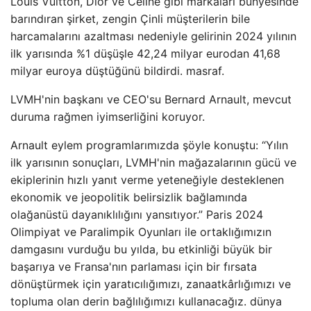
Louis Vuitton, Dior ve Celine gibi markaları bünyesinde
barındıran şirket, zengin Çinli müşterilerin bile
harcamalarını azaltması nedeniyle gelirinin 2024 yılının
ilk yarısında %1 düşüşle 42,24 milyar eurodan 41,68
milyar euroya düştüğünü bildirdi. masraf.
LVMH'nin başkanı ve CEO'su Bernard Arnault, mevcut
duruma rağmen iyimserliğini koruyor.
Arnault eylem programlarımızda şöyle konuştu: “Yılın
ilk yarısının sonuçları, LVMH'nin mağazalarının gücü ve
ekiplerinin hızlı yanıt verme yeteneğiyle desteklenen
ekonomik ve jeopolitik belirsizlik bağlamında
olağanüstü dayanıklılığını yansıtıyor.” Paris 2024
Olimpiyat ve Paralimpik Oyunları ile ortaklığımızın
damgasını vurduğu bu yılda, bu etkinliği büyük bir
başarıya ve Fransa'nın parlaması için bir fırsata
dönüştürmek için yaratıcılığımızı, zanaatkârlığımızı ve
topluma olan derin bağlılığımızı kullanacağız. dünya