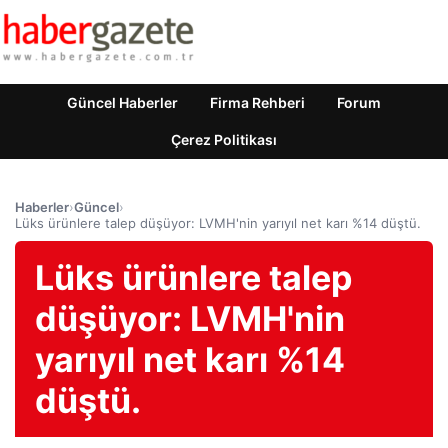
Güncel Haberler
Firma Rehberi
Forum
Çerez Politikası
Haberler
›
Güncel
›
Lüks ürünlere talep düşüyor: LVMH'nin yarıyıl net karı %14 düştü.
Lüks ürünlere talep
düşüyor: LVMH'nin
yarıyıl net karı %14
düştü.