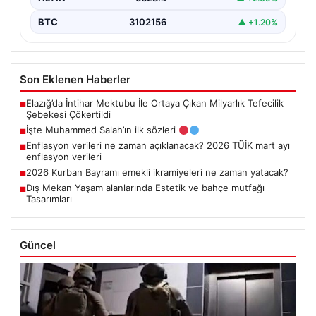
BTC
3102156
▲ +1.20%
Son Eklenen Haberler
Elazığ’da İntihar Mektubu İle Ortaya Çıkan Milyarlık Tefecilik
■
Şebekesi Çökertildi
İşte Muhammed Salah’ın ilk sözleri
■
Enflasyon verileri ne zaman açıklanacak? 2026 TÜİK mart ayı
■
enflasyon verileri
2026 Kurban Bayramı emekli ikramiyeleri ne zaman yatacak?
■
Dış Mekan Yaşam alanlarında Estetik ve bahçe mutfağı
■
Tasarımları
Güncel