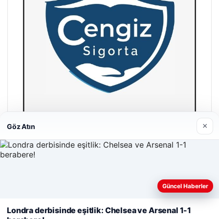
×
Göz Atın
Hastaş Beton
26/05/2026
Güncel Haberler
Web sitemizi nasıl kullandığınızı daha iyi anlayabilmek,
deneyiminizi kişiselleştirmek ve geliştirmek amacıyla çerezler
Londra derbisinde eşitlik: Chelsea ve Arsenal 1-1
kullanıyoruz.
Çerez Politikamız