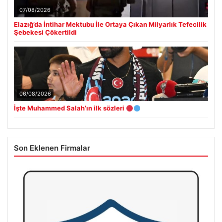
07/08/2026
Elazığ’da İntihar Mektubu İle Ortaya Çıkan Milyarlık Tefecilik
Şebekesi Çökertildi
06/08/2026
İşte Muhammed Salah’ın ilk sözleri
Son Eklenen Firmalar