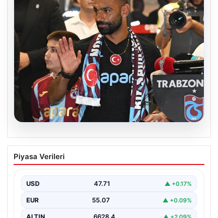
06.08.2026
İşte Muhammed Salah’ın ilk sözleri
Piyasa Verileri
USD
47.71
▲ +0.17%
EUR
55.07
▲ +0.09%
ALTIN
6628.4
▲ +2.09%