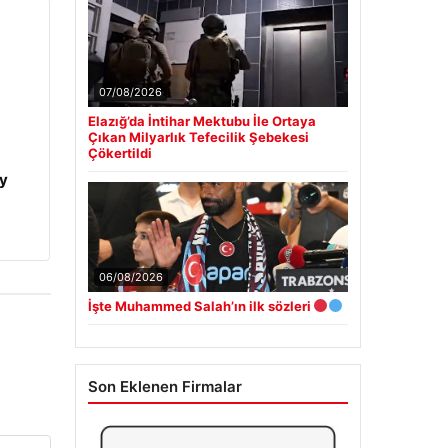
07/08/2026
Elazığ’da İntihar Mektubu İle Ortaya
Çıkan Milyarlık Tefecilik Şebekesi
Çökertildi
y
06/08/2026
İşte Muhammed Salah’ın ilk sözleri
Son Eklenen Firmalar