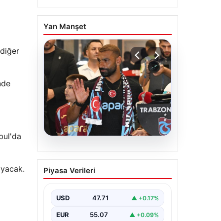
Yan Manşet
 diğer
nde
bul'da
06.08.2026
İşte Muhammed Salah’ın
ayacak.
Piyasa Verileri
ilk sözleri
USD
47.71
▲ +0.17%
EUR
55.07
▲ +0.09%