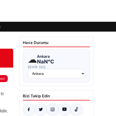
ı
Hava Durumu
☁
Ankara
NaN°C
ŞEHIR SEÇ
rest
ti
Bizi Takip Edin
idir.