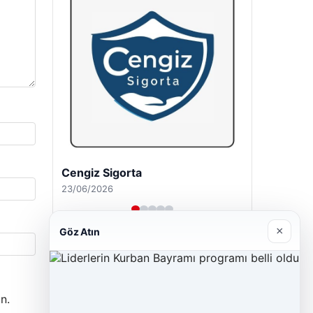
Hastaş Beton
26/05/2026
×
Göz Atın
n.