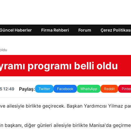
Güncel Haberler
Firma Rehberi
Forum
Çerez Politikas
 oldu
yramı programı belli oldu
Paylaş:
5 12:49
Twitter
Facebook
WhatsApp
Reddit
Pinte
ve ailesiyle birlikte geçirecek. Başkan Yardımcısı Yilmaz par
 başkanı, diğer günleri ailesiyle birlikte Manisa'da geçirmel