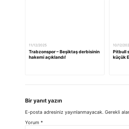
11/12/2025
10/12/20
Trabzonspor – Beşiktaş derbisinin
Pitbull
hakemi açıklandı!
küçük E
Bir yanıt yazın
E-posta adresiniz yayınlanmayacak.
Gerekli ala
Yorum
*