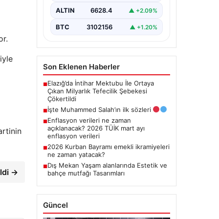
ALTIN
6628.4
▲ +2.09%
BTC
3102156
▲ +1.20%
or.
iyle
Son Eklenen Haberler
Elazığ’da İntihar Mektubu İle Ortaya
■
Çıkan Milyarlık Tefecilik Şebekesi
Çökertildi
İşte Muhammed Salah’ın ilk sözleri
■
Enflasyon verileri ne zaman
■
açıklanacak? 2026 TÜİK mart ayı
rtinin
enflasyon verileri
2026 Kurban Bayramı emekli ikramiyeleri
■
ne zaman yatacak?
Dış Mekan Yaşam alanlarında Estetik ve
■
ldi →
bahçe mutfağı Tasarımları
Güncel