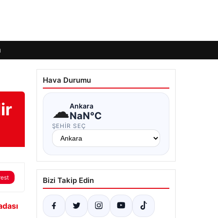
ı
Hava Durumu
ir
☁
Ankara
NaN°C
ŞEHIR SEÇ
rest
Bizi Takip Edin
adası