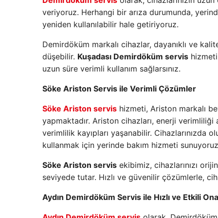
Demirdöküm servis
olarak, cihazlarınızın uzun
veriyoruz. Herhangi bir arıza durumunda, yerind
yeniden kullanılabilir hale getiriyoruz.
Demirdöküm markalı cihazlar, dayanıklı ve kalite
düşebilir.
Kuşadası Demirdöküm servis
hizmetim
uzun süre verimli kullanım sağlarsınız.
Söke Ariston Servis ile Verimli Çözümler
Söke Ariston servis
hizmeti, Ariston markalı be
yapmaktadır. Ariston cihazları, enerji verimlili
verimlilik kayıpları yaşanabilir. Cihazlarınızda
kullanmak için yerinde bakım hizmeti sunuyoruz
Söke Ariston servis
ekibimiz, cihazlarınızı orij
seviyede tutar. Hızlı ve güvenilir çözümlerle, ci
Aydın Demirdöküm Servis ile Hızlı ve Etkili On
Aydın Demirdöküm servis
olarak, Demirdöküm m