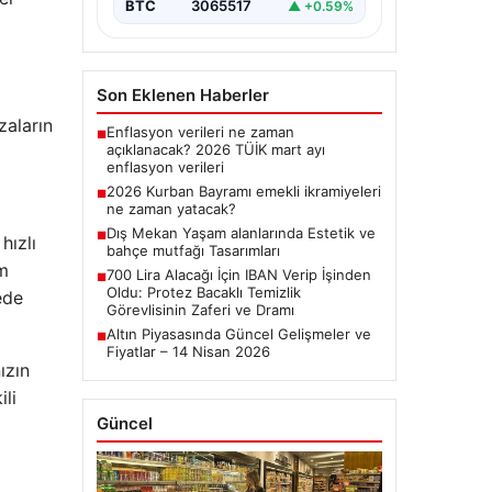
BTC
3065517
▲ +0.59%
Son Eklenen Haberler
zaların
Enflasyon verileri ne zaman
■
açıklanacak? 2026 TÜİK mart ayı
enflasyon verileri
2026 Kurban Bayramı emekli ikramiyeleri
■
ne zaman yatacak?
Dış Mekan Yaşam alanlarında Estetik ve
■
hızlı
bahçe mutfağı Tasarımları
üm
700 Lira Alacağı İçin IBAN Verip İşinden
■
Oldu: Protez Bacaklı Temizlik
ede
Görevlisinin Zaferi ve Dramı
Altın Piyasasında Güncel Gelişmeler ve
■
Fiyatlar – 14 Nisan 2026
ızın
ili
Güncel