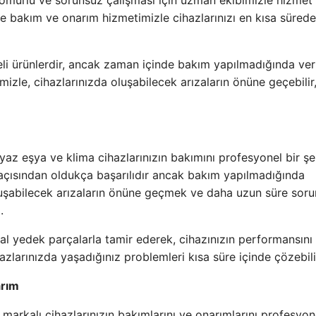
 ömürlü ve sorunsuz çalışması için uzman ekibimizle hizmet
e bakım ve onarım hizmetimizle cihazlarınızı en kısa sürede
li ürünlerdir, ancak zaman içinde bakım yapılmadığında veri
izle, cihazlarınızda oluşabilecek arızaların önüne geçebilir
yaz eşya ve klima cihazlarınızın bakımını profesyonel bir şe
ği açısından oldukça başarılıdır ancak bakım yapılmadığında
 oluşabilecek arızaların önüne geçmek ve daha uzun süre sor
.
inal yedek parçalarla tamir ederek, cihazınızın performansını
hazlarınızda yaşadığınız problemleri kısa süre içinde çözebili
arım
arkalı cihazlarınızın bakımlarını ve onarımlarını profesyon