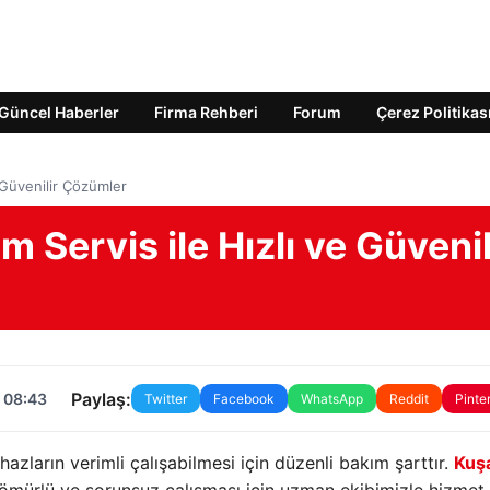
Güncel Haberler
Firma Rehberi
Forum
Çerez Politikas
 Güvenilir Çözümler
Servis ile Hızlı ve Güvenil
Paylaş:
 08:43
Twitter
Facebook
WhatsApp
Reddit
Pinte
azların verimli çalışabilmesi için düzenli bakım şarttır.
Kuş