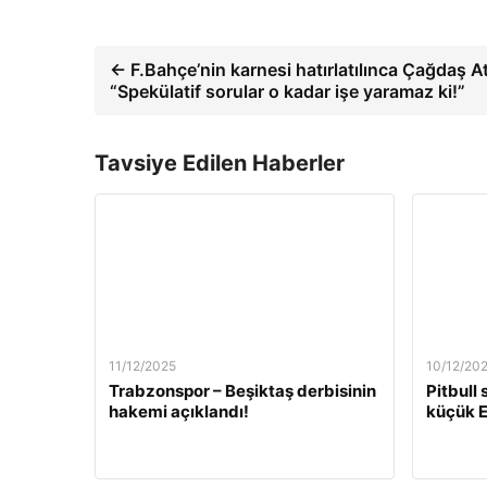
← F.Bahçe’nin karnesi hatırlatılınca Çağdaş At
“Spekülatif sorular o kadar işe yaramaz ki!”
Tavsiye Edilen Haberler
11/12/2025
10/12/20
Trabzonspor – Beşiktaş derbisinin
Pitbull
hakemi açıklandı!
küçük E