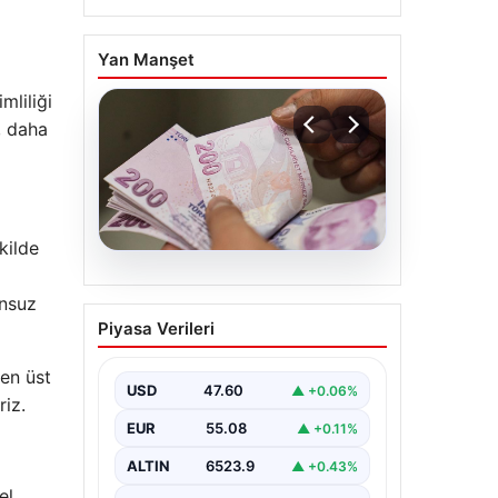
Yan Manşet
mliliği
, daha
kilde
05.08.2026
unsuz
2026 Kurban Bayramı
Piyasa Verileri
emekli ikramiyeleri ne
zaman yatacak?
 en üst
USD
47.60
▲ +0.06%
2026 Kurban Bayramı yaklaşırken,
riz.
yaklaşık 17 milyon emekli
EUR
55.08
▲ +0.11%
vatandaşın dikkati bayram
ikramiyesi ödemelerine çevrildi.…
ALTIN
6523.9
▲ +0.43%
el