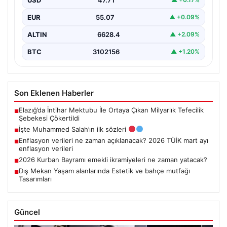
EUR
55.07
▲ +0.09%
ALTIN
6628.4
▲ +2.09%
BTC
3102156
▲ +1.20%
Son Eklenen Haberler
Elazığ’da İntihar Mektubu İle Ortaya Çıkan Milyarlık Tefecilik
■
Şebekesi Çökertildi
İşte Muhammed Salah’ın ilk sözleri
■
Enflasyon verileri ne zaman açıklanacak? 2026 TÜİK mart ayı
■
enflasyon verileri
2026 Kurban Bayramı emekli ikramiyeleri ne zaman yatacak?
■
Dış Mekan Yaşam alanlarında Estetik ve bahçe mutfağı
■
Tasarımları
Güncel