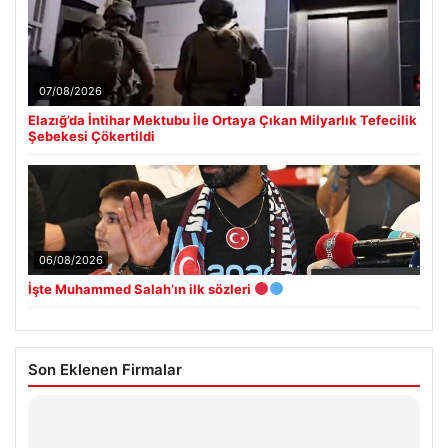
07/08/2026
Elazığ’da İntihar Mektubu İle Ortaya Çıkan Milyarlık Tefecilik
Şebekesi Çökertildi
06/08/2026
İşte Muhammed Salah’ın ilk sözleri
Son Eklenen Firmalar
Hastaş Beton
26/05/2026