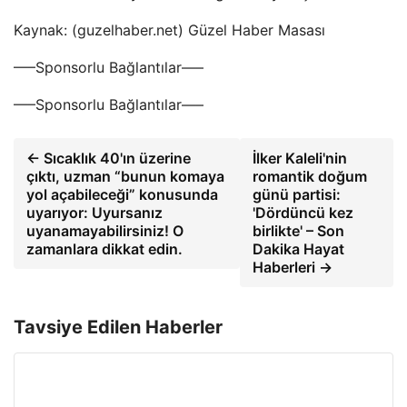
Kaynak: (guzelhaber.net) Güzel Haber Masası
—–Sponsorlu Bağlantılar—–
—–Sponsorlu Bağlantılar—–
← Sıcaklık 40'ın üzerine
İlker Kaleli'nin
çıktı, uzman “bunun komaya
romantik doğum
yol açabileceği” konusunda
günü partisi:
uyarıyor: Uyursanız
'Dördüncü kez
uyanamayabilirsiniz! O
birlikte' – Son
zamanlara dikkat edin.
Dakika Hayat
Haberleri →
Tavsiye Edilen Haberler