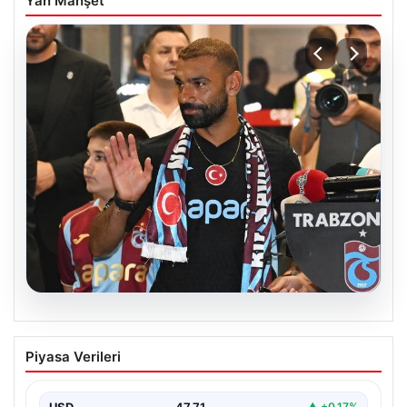
Yan Manşet
06.08.2026
İşte Muhammed Salah’ın ilk sözleri
Piyasa Verileri
USD
47.71
▲ +0.17%