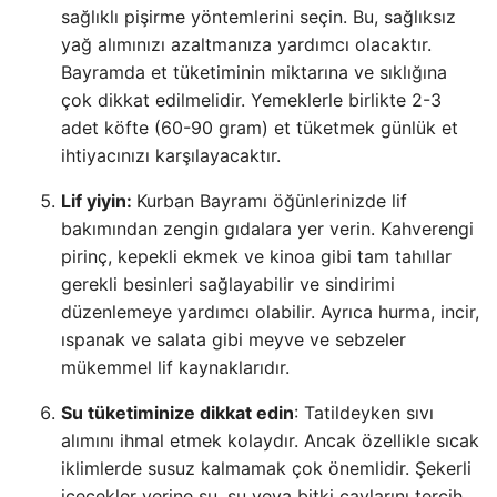
sağlıklı pişirme yöntemlerini seçin. Bu, sağlıksız
yağ alımınızı azaltmanıza yardımcı olacaktır.
Bayramda et tüketiminin miktarına ve sıklığına
çok dikkat edilmelidir. Yemeklerle birlikte 2-3
adet köfte (60-90 gram) et tüketmek günlük et
ihtiyacınızı karşılayacaktır.
Lif yiyin:
Kurban Bayramı öğünlerinizde lif
bakımından zengin gıdalara yer verin. Kahverengi
pirinç, kepekli ekmek ve kinoa gibi tam tahıllar
gerekli besinleri sağlayabilir ve sindirimi
düzenlemeye yardımcı olabilir. Ayrıca hurma, incir,
ıspanak ve salata gibi meyve ve sebzeler
mükemmel lif kaynaklarıdır.
Su tüketiminize dikkat edin
: Tatildeyken sıvı
alımını ihmal etmek kolaydır. Ancak özellikle sıcak
iklimlerde susuz kalmamak çok önemlidir. Şekerli
içecekler yerine su, su veya bitki çaylarını tercih