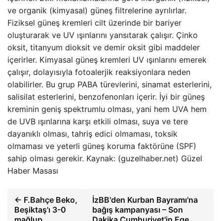
ve organik (kimyasal) güneş filtrelerine ayrılırlar.
Fiziksel güneş kremleri cilt üzerinde bir bariyer
oluşturarak ve UV ışınlarını yansıtarak çalışır. Çinko
oksit, titanyum dioksit ve demir oksit gibi maddeler
içerirler. Kimyasal güneş kremleri UV ışınlarını emerek
çalışır, dolayısıyla fotoalerjik reaksiyonlara neden
olabilirler. Bu grup PABA türevlerini, sinamat esterlerini,
salisilat esterlerini, benzofenonları içerir. İyi bir güneş
kreminin geniş spektrumlu olması, yani hem UVA hem
de UVB ışınlarına karşı etkili olması, suya ve tere
dayanıklı olması, tahriş edici olmaması, toksik
olmaması ve yeterli güneş koruma faktörüne (SPF)
sahip olması gerekir. Kaynak: (guzelhaber.net) Güzel
Haber Masası
← F.Bahçe Beko,
İzBB'den Kurban Bayramı'na
Beşiktaş'ı 3-0
bağış kampanyası – Son
mağlup
Dakika Cumhuriyet'in Ege