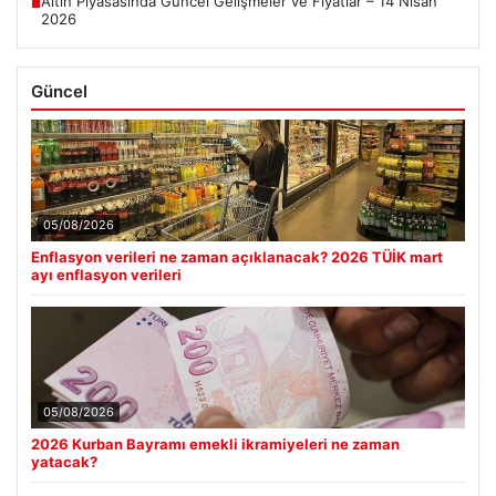
Altın Piyasasında Güncel Gelişmeler ve Fiyatlar – 14 Nisan
■
2026
Güncel
05/08/2026
Enflasyon verileri ne zaman açıklanacak? 2026 TÜİK mart
ayı enflasyon verileri
05/08/2026
2026 Kurban Bayramı emekli ikramiyeleri ne zaman
yatacak?