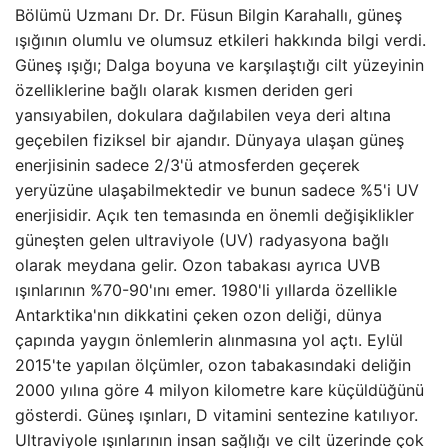
Bölümü Uzmanı Dr. Dr. Füsun Bilgin Karahallı, güneş
ışığının olumlu ve olumsuz etkileri hakkında bilgi verdi.
Güneş ışığı; Dalga boyuna ve karşılaştığı cilt yüzeyinin
özelliklerine bağlı olarak kısmen deriden geri
yansıyabilen, dokulara dağılabilen veya deri altına
geçebilen fiziksel bir ajandır. Dünyaya ulaşan güneş
enerjisinin sadece 2/3'ü atmosferden geçerek
yeryüzüne ulaşabilmektedir ve bunun sadece %5'i UV
enerjisidir. Açık ten temasında en önemli değişiklikler
güneşten gelen ultraviyole (UV) radyasyona bağlı
olarak meydana gelir. Ozon tabakası ayrıca UVB
ışınlarının %70-90'ını emer. 1980'li yıllarda özellikle
Antarktika'nın dikkatini çeken ozon deliği, dünya
çapında yaygın önlemlerin alınmasına yol açtı. Eylül
2015'te yapılan ölçümler, ozon tabakasındaki deliğin
2000 yılına göre 4 milyon kilometre kare küçüldüğünü
gösterdi. Güneş ışınları, D vitamini sentezine katılıyor.
Ultraviyole ışınlarının insan sağlığı ve cilt üzerinde çok