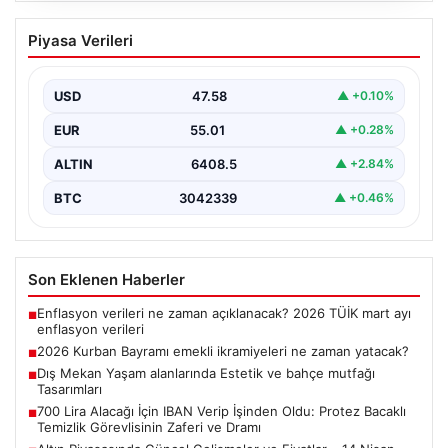
2026 Kurban Bayramı emekli
Piyasa Verileri
ikramiyeleri ne zaman yatacak?
2026 Kurban Bayramı yaklaşırken, yaklaşık 17 milyon
emekli vatandaşın dikkati bayram ikramiyesi
USD
47.58
▲ +0.10%
ödemelerine çevrildi.…
EUR
55.01
▲ +0.28%
ALTIN
6408.5
▲ +2.84%
BTC
3042339
▲ +0.46%
Son Eklenen Haberler
Enflasyon verileri ne zaman açıklanacak? 2026 TÜİK mart ayı
■
enflasyon verileri
2026 Kurban Bayramı emekli ikramiyeleri ne zaman yatacak?
■
Dış Mekan Yaşam alanlarında Estetik ve bahçe mutfağı
■
Tasarımları
700 Lira Alacağı İçin IBAN Verip İşinden Oldu: Protez Bacaklı
■
Temizlik Görevlisinin Zaferi ve Dramı