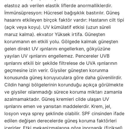
elastoz adı verilen elastik liflerde anormalliklerdir.
İmmünsüpresyon: Hücresel bağışıklık bastırılır. Güneş
hasarını etkileyen birçok faktör vardır: Hastanın cilt tipi
(açık veya koyu). UV kümülatif etkisi (uzun süreli
maruz kalma). ekvator Yüksek irtifa. Güneşten
korunmanın en etkili yolu. Gölgede kalmak güneşten
gelen direkt UV ışınlarını engellerken, gökyüzüne
yayılan UV ışınlarını engellemez. Pencereler UVB
ışınlarını etkili bir şekilde filtrelese de UVA ışınlarının
geçmesine izin verir. Giysiler güneşten korunma
konusunda güneş koruyuculara göre daha güvenilirdir.
Cildin hangi bölgelerinin korunduğu açıkça görülmekte
ve giysiler ıslanmadığı sürece koruma miktarı zamanla
azalmamaktadır. Güneş kremleri cilde ulaşan UV
ışınlarını emen ve yansıtan maddelerdir. Krem, jel,
losyon veya sprey şeklinde olabilir. SPF cinsinden ifade
edilen değişen derecelerde güneş koruma faktörleri
içerirler. Etki mekanizmalarına göre inorganik (fiziksel)