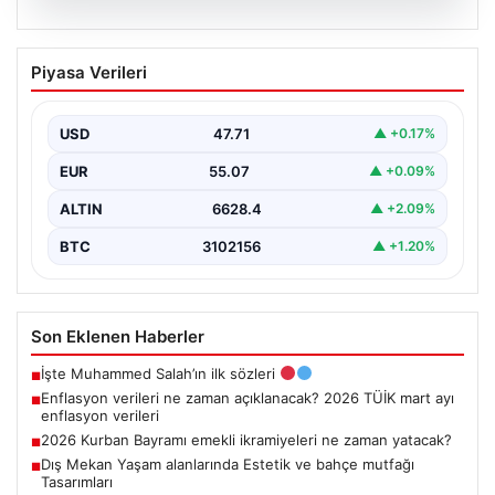
05.08.2026
Enflasyon verileri ne zaman
Piyasa Verileri
açıklanacak? 2026 TÜİK mart ayı
enflasyon verileri
USD
47.71
▲ +0.17%
EUR
55.07
▲ +0.09%
ALTIN
6628.4
▲ +2.09%
BTC
3102156
▲ +1.20%
Son Eklenen Haberler
İşte Muhammed Salah’ın ilk sözleri
■
Enflasyon verileri ne zaman açıklanacak? 2026 TÜİK mart ayı
■
enflasyon verileri
2026 Kurban Bayramı emekli ikramiyeleri ne zaman yatacak?
■
Dış Mekan Yaşam alanlarında Estetik ve bahçe mutfağı
■
Tasarımları