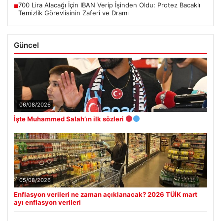
700 Lira Alacağı İçin IBAN Verip İşinden Oldu: Protez Bacaklı
■
Temizlik Görevlisinin Zaferi ve Dramı
Güncel
06/08/2026
İşte Muhammed Salah’ın ilk sözleri
05/08/2026
Enflasyon verileri ne zaman açıklanacak? 2026 TÜİK mart
ayı enflasyon verileri