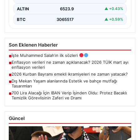
ALTIN
6523.9
▲ +0.43%
BTC
3065517
▲ +0.59%
Son Eklenen Haberler
İşte Muhammed Salah’ın ilk sözleri
■
Enflasyon verileri ne zaman açıklanacak? 2026 TÜİK mart ayı
■
enflasyon verileri
2026 Kurban Bayramı emekli ikramiyeleri ne zaman yatacak?
■
Dış Mekan Yaşam alanlarında Estetik ve bahçe mutfağı
■
Tasarımları
700 Lira Alacağı İçin IBAN Verip İşinden Oldu: Protez Bacaklı
■
Temizlik Görevlisinin Zaferi ve Dramı
Güncel