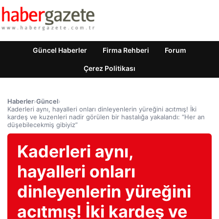
Güncel Haberler
Firma Rehberi
Forum
Çerez Politikası
Haberler
›
Güncel
›
Kaderleri aynı, hayalleri onları dinleyenlerin yüreğini acıtmış! İki
kardeş ve kuzenleri nadir görülen bir hastalığa yakalandı: “Her an
düşebilecekmiş gibiyiz”
Kaderleri aynı,
hayalleri onları
dinleyenlerin yüreğini
acıtmış! İki kardeş ve