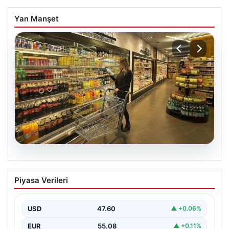
Yan Manşet
05.08.2026
Enflasyon verileri ne zaman
Piyasa Verileri
açıklanacak? 2026 TÜİK mart ayı
enflasyon verileri
USD
47.60
▲ +0.06%
EUR
55.08
▲ +0.11%