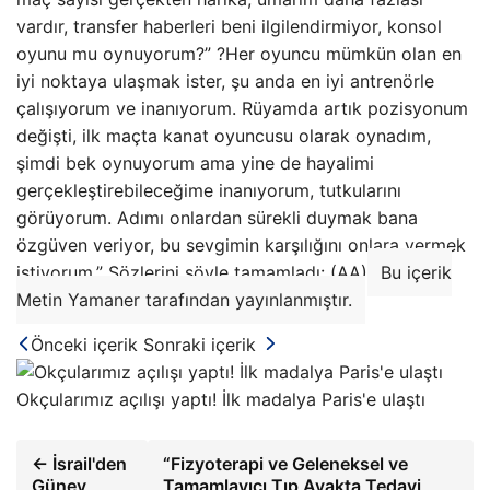
vardır, transfer haberleri beni ilgilendirmiyor, konsol
oyunu mu oynuyorum?” ?Her oyuncu mümkün olan en
iyi noktaya ulaşmak ister, şu anda en iyi antrenörle
çalışıyorum ve inanıyorum. Rüyamda artık pozisyonum
değişti, ilk maçta kanat oyuncusu olarak oynadım,
şimdi bek oynuyorum ama yine de hayalimi
gerçekleştirebileceğime inanıyorum, tutkularını
görüyorum. Adımı onlardan sürekli duymak bana
özgüven veriyor, bu sevgimin karşılığını onlara vermek
istiyorum.” Sözlerini şöyle tamamladı: (AA)
Bu içerik
Metin Yamaner tarafından yayınlanmıştır.
Önceki içerik
Sonraki içerik
Okçularımız açılışı yaptı! İlk madalya Paris'e ulaştı
← İsrail'den
“Fizyoterapi ve Geleneksel ve
Güney
Tamamlayıcı Tıp Ayakta Tedavi