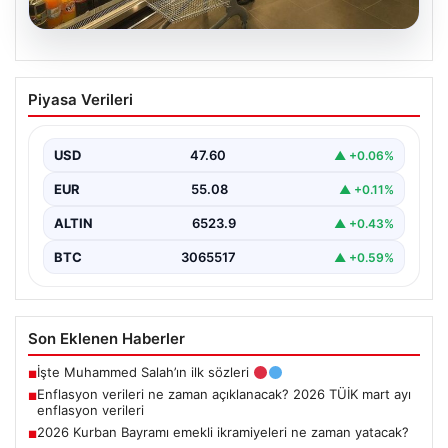
05.08.2026
Enflasyon verileri ne zaman
Piyasa Verileri
açıklanacak? 2026 TÜİK mart ayı
enflasyon verileri
USD
47.60
▲ +0.06%
EUR
55.08
▲ +0.11%
ALTIN
6523.9
▲ +0.43%
BTC
3065517
▲ +0.59%
Son Eklenen Haberler
İşte Muhammed Salah’ın ilk sözleri
■
Enflasyon verileri ne zaman açıklanacak? 2026 TÜİK mart ayı
■
enflasyon verileri
2026 Kurban Bayramı emekli ikramiyeleri ne zaman yatacak?
■