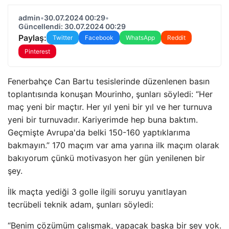
admin
•
30.07.2024 00:29
•
Güncellendi: 30.07.2024 00:29
Paylaş:
Twitter
Facebook
WhatsApp
Reddit
Pinterest
Fenerbahçe Can Bartu tesislerinde düzenlenen basın
toplantısında konuşan Mourinho, şunları söyledi: “Her
maç yeni bir maçtır. Her yıl yeni bir yıl ve her turnuva
yeni bir turnuvadır. Kariyerimde hep buna baktım.
Geçmişte Avrupa'da belki 150-160 yaptıklarıma
bakmayın.” 170 maçım var ama yarına ilk maçım olarak
bakıyorum çünkü motivasyon her gün yenilenen bir
şey.
İlk maçta yediği 3 golle ilgili soruyu yanıtlayan
tecrübeli teknik adam, şunları söyledi:
“Benim çözümüm çalışmak, yapacak başka bir şey yok.