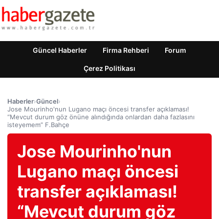
Güncel Haberler
Firma Rehberi
Forum
Çerez Politikası
Haberler
›
Güncel
›
Jose Mourinho'nun Lugano maçı öncesi transfer açıklaması!
“Mevcut durum göz önüne alındığında onlardan daha fazlasını
isteyemem” F.Bahçe
Jose Mourinho'nun
Lugano maçı öncesi
transfer açıklaması!
“Mevcut durum göz