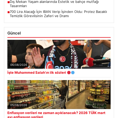
Dış Mekan Yaşam alanlarında Estetik ve bahçe mutfağı
■
Tasarımları
700 Lira Alacağı İçin IBAN Verip İşinden Oldu: Protez Bacaklı
■
Temizlik Görevlisinin Zaferi ve Dramı
Güncel
06/08/2026
İşte Muhammed Salah’ın ilk sözleri
05/08/2026
Enflasyon verileri ne zaman açıklanacak? 2026 TÜİK mart
ayı enflasyon verileri