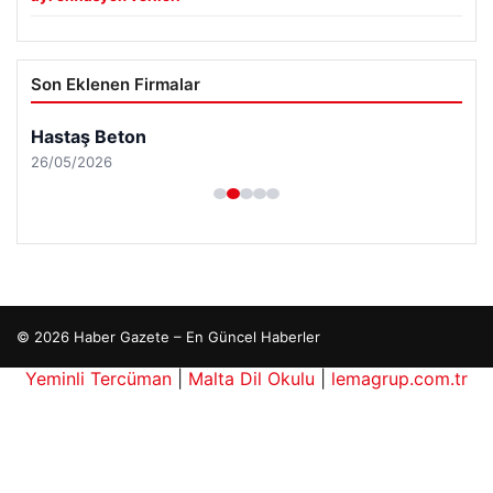
Son Eklenen Firmalar
Hastaş Beton
26/05/2026
© 2026 Haber Gazete – En Güncel Haberler
Yeminli Tercüman
|
Malta Dil Okulu
|
lemagrup.com.tr
is güncel giriş
Maç İzle
rbahis giriş
etcio