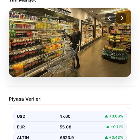
05.08.2026
Enflasyon verileri ne zaman
Piyasa Verileri
açıklanacak? 2026 TÜİK mart ayı
enflasyon verileri
USD
47.60
▲ +0.06%
EUR
55.08
▲ +0.11%
ALTIN
6523.9
▲ +0.43%