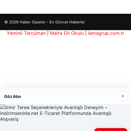
© 2026 Haber Gazete – En Güncel Haberler
Yeminli Tercüman
|
Malta Dil Okulu
|
lemagrup.com.tr
is güncel giriş
aç İzle
rbahis giriş
tcio
×
Göz Atın