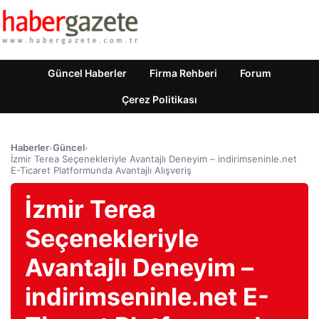
Güncel Haberler
Firma Rehberi
Forum
Çerez Politikası
Haberler
›
Güncel
›
İzmir Terea Seçenekleriyle Avantajlı Deneyim – indirimseninle.net
E-Ticaret Platformunda Avantajlı Alışveriş
İzmir Terea
Seçenekleriyle
Avantajlı Deneyim –
indirimseninle.net E-